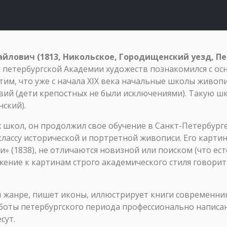
йлович (1813, Никольское, Городищенский уезд, Пе
петербургской Академии художеств познакомился с осн
м, что уже с начала XIX века начальные школы живопис
вий (дети крепостных не были исключениями). Такую шк
ский).
х школ, он продолжил свое обучение в Санкт-Петербург
классу исторической и портретной живописи. Его карти
и» (1838), не отличаются новизной или поиском (что е
ение к картинам строго академического стиля говорит
 жанре, пишет иконы, иллюстрирует книги современни
боты петербургского периода профессионально написан
сут.