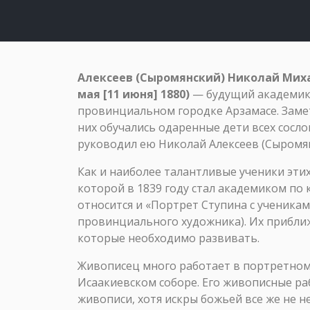
Алексеев (Сыромянский) Николай Миха
мая
[11 июня] 1880)
— будущий академик 
провинциальном городке Арзамасе. Замети
них обучались одаренные дети всех сосло
руководил ею Николай Алексеев (Сыромян
Как и наиболее талантливые ученики эти
которой в 1839 году стал академиком по 
относится и «Портрет Ступина с ученикам
провинциального художника). Их приближ
которые необходимо развивать.
Живописец много работает в портретном
Исаакиевском соборе. Его живописные ра
живописи, хотя искры божьей все же не не