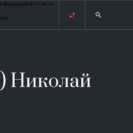
 информация
Контакты
ики
ль русских
20 века
рия
о
ые
е
) Николай
ровые
рные