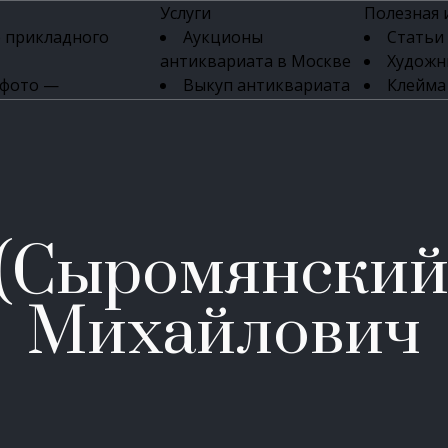
Услуги
Полезная
 прикладного
Аукционы
Статьи
антиквариата в Москве
Художн
 фото —
Выкуп антиквариата
Клейма
ка картин онлайн
в день обращения
Указате
Высокая цена выкупа
клейм 17-
изделий
антиквариата
Бижуте
Эксперты
Серебр
ых приборов
антиквариата
Литейн
о стекла
Антикварные книги
мастерски
 (Сыромянский
 мебели
Скупка антиквариата
Фарфо
Скупка антикварной
Ювели
зделий
мебели
Михайлович
Скупка антикварных
часов
Продать старинные
часы в Москве
Скупка старинных
вещей