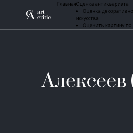
Главная
Оценка антиквариата
Оценка декоративно
искусства
Оценить картину по
профессиональная оцен
Оценка живописи
Оценка серебряных 
Оценка фарфора
Оценка осветительн
Оценка антикварног
Алексеев
Оценка антикварной
Оценка книг
Оценка бронзовых и
Оценка икон