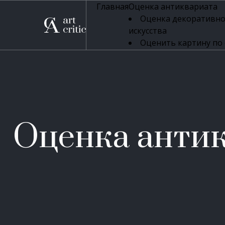
Главная
Оценка антиквариата
Оценка декоративно
искусства
Оценить картину по
профессиональная оцен
Оценка живописи
Оценка серебряных 
Оценка фарфора
Оценка осветительн
Оценка антикварног
Оценка антик
Оценка антикварной
Оценка книг
Оценка бронзовых и
Оценка икон