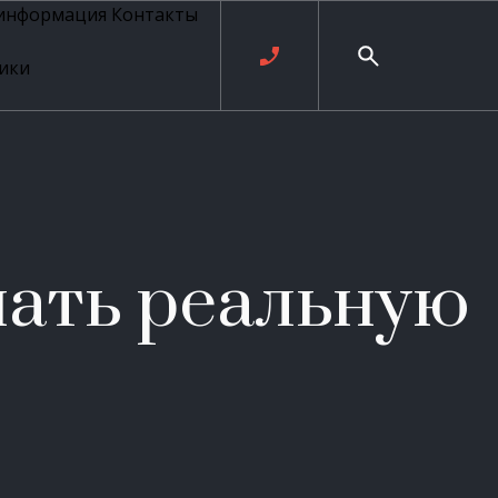
 информация
Контакты
ики
ль русских
20 века
рия
о
ые
е
нать реальную
ровые
рные