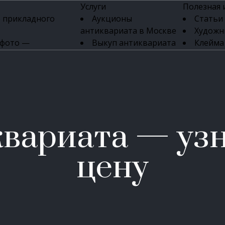
Услуги
Полезная
 прикладного
Аукционы
Статьи
антиквариата в Москве
Художн
 фото —
Выкуп антиквариата
Клейма
ка картин онлайн
в день обращения
Указате
Высокая цена выкупа
клейм 17-
изделий
антиквариата
Бижуте
Эксперты
Серебр
ых приборов
антиквариата
Литейн
о стекла
Антикварные книги
мастерски
вариата — уз
 мебели
Скупка антиквариата
Фарфо
Скупка антикварной
Ювели
зделий
мебели
цену
Скупка антикварных
часов
Продать старинные
часы в Москве
Скупка старинных
вещей