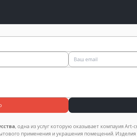
о
усства
, одна из услуг которую оказывает компаyия Art-c
бытового применения и украшения помещений. Изделия