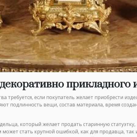
 декоративно прикладного и
ва требуется, если покупатель желает приобрести изде
ют подлинность вещи, состав материала, время создан
дельца, который желает продать старинную статуэтку,
может стать крупной ошибкой, как для продавца, так и