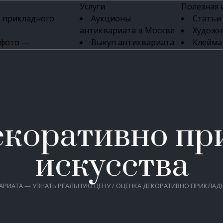
Услуги
Полезная
 прикладного
Аукционы
Статьи
антиквариата в Москве
Художн
 фото —
Выкуп антиквариата
Клейма
ка картин онлайн
в день обращения
Указате
Высокая цена выкупа
клейм 17-
изделий
антиквариата
Бижуте
Эксперты
Серебр
ых приборов
антиквариата
Литейн
о стекла
Антикварные книги
мастерски
екоративно пр
 мебели
Скупка антиквариата
Фарфо
Скупка антикварной
Ювели
зделий
мебели
искусства
Скупка антикварных
часов
Продать старинные
АРИАТА — УЗНАТЬ РЕАЛЬНУЮ ЦЕНУ
/
ОЦЕНКА ДЕКОРАТИВНО ПРИКЛАД
часы в Москве
Скупка старинных
вещей