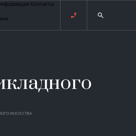
 информация
Контакты
ики
ль русских
20 века
рия
о
ые
е
икладного
ровые
рные
НОГО ИСКУССТВА