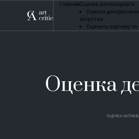
Главная
Оценка антиквариата
Оценка декоративно
искусства
Оценить картину по
профессиональная оцен
Оценка живописи
Оценка серебряных 
Оценка фарфора
Оценка осветительн
Оценка антикварног
Оценка д
Оценка антикварной
Оценка книг
Оценка бронзовых и
Оценка икон
ОЦЕНКА АНТИКВ