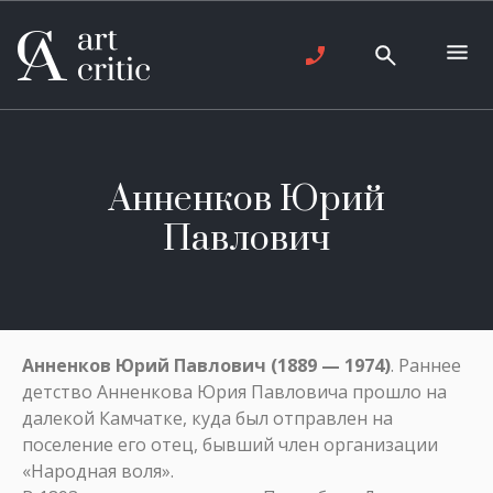
Анненков Юрий
Павлович
Анненков
Юрий
Павлович
(1889 — 1974)
. Раннее
детство Анненкова Юрия Павловича прошло на
далекой Камчатке, куда был отправлен на
поселение его отец, бывший член организации
«Народная воля».