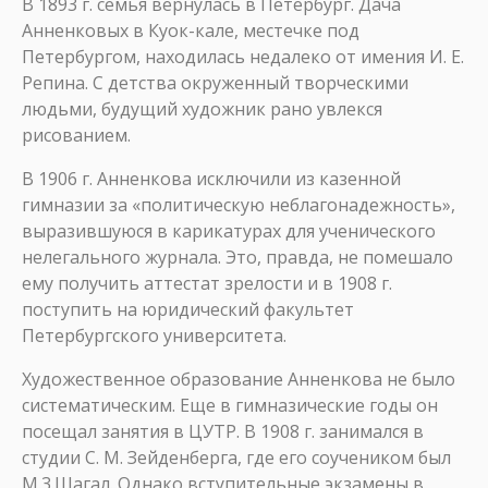
В 1893 г. семья вернулась в Петербург. Дача
Анненковых в Куок-кале, местечке под
Петербургом, находилась недалеко от имения И. Е.
Репина. С детства окруженный творческими
людьми, будущий художник рано увлекся
рисованием.
В 1906 г. Анненкова исключили из казенной
гимназии за «политическую неблагонадежность»,
выразившуюся в карикатурах для ученического
нелегального журнала. Это, правда, не помешало
ему получить аттестат зрелости и в 1908 г.
поступить на юридический факультет
Петербургского университета.
Художественное образование Анненкова не было
систематическим. Еще в гимназические годы он
посещал занятия в ЦУТР. В 1908 г. занимался в
студии С. М. Зейденберга, где его соучеником был
М.3.Шагал. Однако вступительные экзамены в