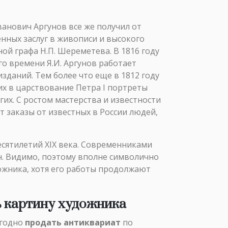
Иванович Аргунов все же получил от
нных заслуг в живописи и высокого
ой графа Н.П. Шереметева. В 1816 году
го времени Я.И. Аргунов работает
зданий. Тем более что еще в 1812 году
х в царствование Петра I портреты
гих. С ростом мастерства и известности
ет заказы от известных в России людей,
есятилетий XIX века. Современниками
н. Видимо, поэтому вполне символично
дожника, хотя его работы продолжают
ь картину художника
ыгодно
продать антиквариат
по