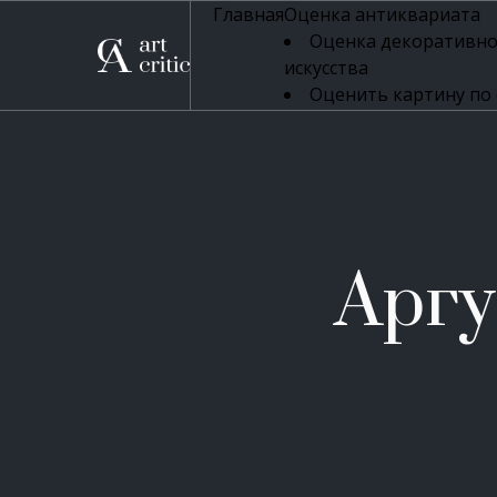
Главная
Оценка антиквариата
Оценка декоративно
искусства
Оценить картину по
профессиональная оцен
Оценка живописи
Оценка серебряных 
Оценка фарфора
Оценка осветительн
Оценка антикварног
Аргу
Оценка антикварной
Оценка книг
Оценка бронзовых и
Оценка икон