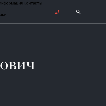
 информация
Контакты
ики
ль русских
20 века
рия
о
ые
е
нович
ровые
рные