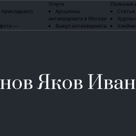
Услуги
Полезная
 прикладного
Аукционы
Статьи
антиквариата в Москве
Художн
 фото —
Выкуп антиквариата
Клейма
ка картин онлайн
в день обращения
Указате
Высокая цена выкупа
клейм 17-
изделий
антиквариата
Бижуте
Эксперты
Серебр
ых приборов
антиквариата
Литейн
о стекла
Антикварные книги
мастерски
нов Яков Ива
 мебели
Скупка антиквариата
Фарфо
Скупка антикварной
Ювели
зделий
мебели
Скупка антикварных
часов
Продать старинные
часы в Москве
Скупка старинных
вещей