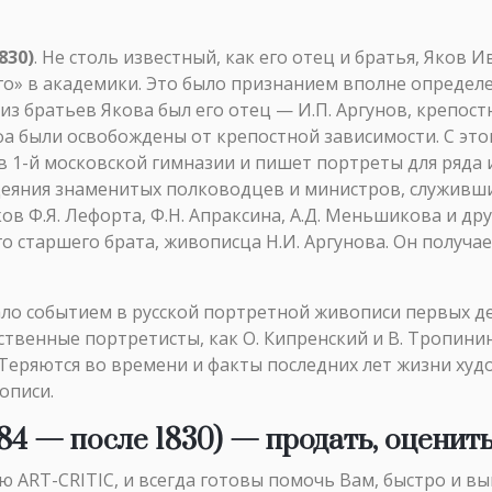
830)
. Не столь известный, как его отец и братья, Яков 
о» в академики. Это было признанием вполне определе
з братьев Якова был его отец — И.П. Аргунов, крепостн
фа были освобождены от крепостной зависимости. С это
в 1-й московской гимназии и пишет портреты для ряда и
Деяния знаменитых полководцев и министров, служивши
в Ф.Я. Лефорта, Ф.Н. Апраксина, А.Д. Меньшикова и дру
го старшего брата, живописца Н.И. Аргунова. Он получа
тало событием в русской портретной живописи первых д
твенные портретисты, как О. Кипренский и В. Тропини
. Теряются во времени и факты последних лет жизни ху
описи.
84 — после 1830) — продать, оценит
ART-CRITIC, и всегда готовы помочь Вам, быстро и в