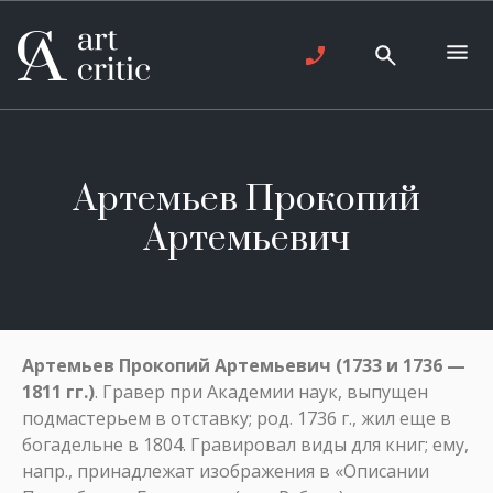
Артемьев Прокопий
Артемьевич
Артемьев Прокопий Артемьевич (1733 и 1736 —
1811 гг.)
. Гравер при Академии наук, выпущен
подмастерьем в отставку; род. 1736 г., жил еще в
богадельне в 1804. Гравировал виды для книг; ему,
напр., принадлежат изображения в «Описании