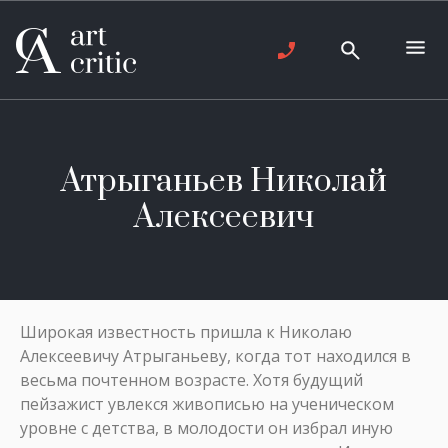
Атрыганьев Николай
Алексеевич
Широкая известность пришла к Николаю
Алексеевичу Атрыганьеву, когда тот находился в
весьма почтенном возрасте. Хотя будущий
пейзажист увлекся живописью на ученическом
уровне с детства, в молодости он избрал иную