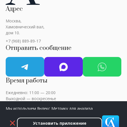
Адрес
Москва,
Хамовнический вал,
дом 10.
+7 (968) 889-89-17
Отправить сообщение
Время работы
Ежедневно: 11:00 — 20:00
Выходной — воскресенье
Мы используем Яндекс Метрику для анализа
посещаемости сайта. Нажмите «Принять», чтобы
разрешить сбор данных.
Установить приложение
ART-CRITIC © 2018 - 2026 / Все права защищены