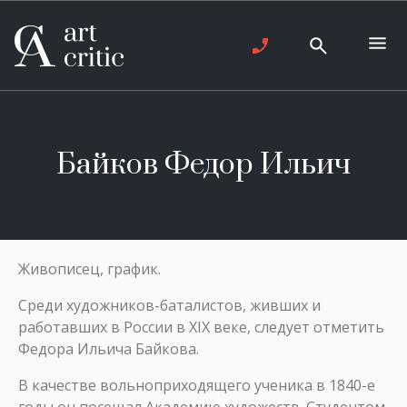
Байков Федор Ильич
Живописец, график.
Среди художников-баталистов, живших и
работавших в России в XIX веке, следует отметить
Федора Ильича Байкова.
В качестве вольноприходящего ученика в 1840-е