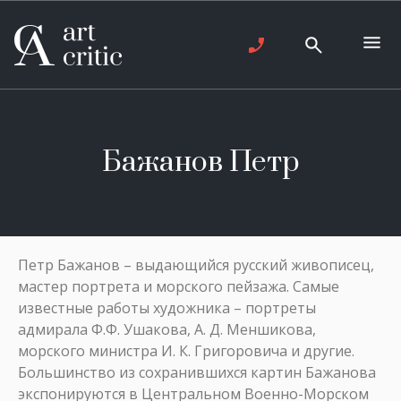
Бажанов Петр
Петр Бажанов – выдающийся русский живописец,
мастер портрета и морского пейзажа. Самые
известные работы художника – портреты
адмирала Ф.Ф. Ушакова, А. Д. Меншикова,
морского министра И. К. Григоровича и другие.
Большинство из сохранившихся картин Бажанова
экспонируются в Центральном Военно-Морском