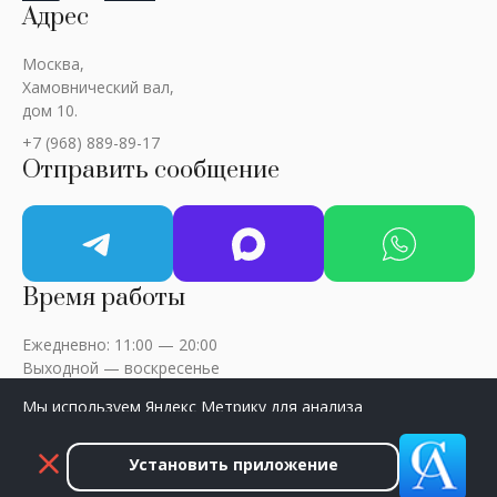
Адрес
Москва,
Хамовнический вал,
дом 10.
+7 (968) 889-89-17
Отправить сообщение
Время работы
Ежедневно: 11:00 — 20:00
Выходной — воскресенье
Мы используем Яндекс Метрику для анализа
посещаемости сайта. Нажмите «Принять», чтобы
разрешить сбор данных.
Установить приложение
ART-CRITIC © 2018 - 2026 / Все права защищены
Принять
Закрыть