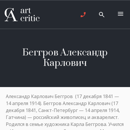
Беггров Александр
Карлович
Александр Карлович Беггров (17 декабря 1841 —
14 апреля 1914). Беггров Александр Карлович (17
декабря 1841, Санкт-Петербург — 14 апреля 1914,
Гатчина) — российский живописец и акварелист.
Родился в семье художника Карла Беггрова. Учился