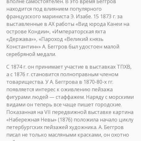
вполне самостоятелен. В это время Беггров
находится под влиянием популярного
французского мариниста Э. Изабе. 15 1873 г. за
выставленные в АХ работы «Вид юрода Канеи на
острове Кондии», «Императорская яхта
«Держава»», «Пароход «Великий князь
Константин»» А. Беггров был удостоен малой
серебряной медали.
С 1874 г. он принимает участие в выставках ТПХВ,
а с 1876 г. становится полноправным членом
товарищества. У А. Беггрова в 1870-80-х гг.
появляется интерес к оживлению пейзажа
фигурами людей — стаффажем. Наряду с морскими
видами он теперь все чаще пишет городские.
Показанная на VII передвижной выставке картина
«Набережная Невы» (1876) положила начало циклу
петербургских пейзажей художника. А. Беггров
писал не только масляными красками, он охотно