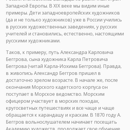
Западной Европы. В XIX веке мы видим иные
примеры. Дети западноевропейских художников
(да и не только художников) уже в России учились
в русских художественных заведениях, у русских
учителей и становились, естественно, настоящими
русскими художниками.
Таков, к примеру, путь Александра Карловича
Беггрова, сына художника Карла Петровича
Беггрова (читай Карла-Иохима Беггрова). Правда,
в живопись Александр Беггров пришел в
достаточно зрелом возрасте. В начале же, после
окончания Морского кадетского корпуса он
поступает в Морское ведомство. Морским
офицером участвует в морских походах,
кругосветных путешествиях и все чаще и чаще
обращается к карандашу и краскам. В 1870 году А.
Беггров вольнослушателем начинает посещать
Академию художеств, продолжает свое обучение