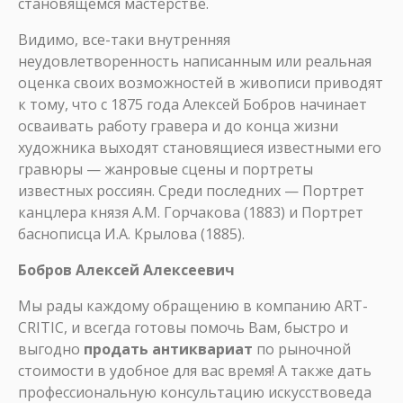
становящемся мастерстве.
Видимо, все-таки внутренняя
неудовлетворенность написанным или реальная
оценка своих возможностей в живописи приводят
к тому, что с 1875 года Алексей Бобров начинает
осваивать работу гравера и до конца жизни
художника выходят становящиеся известными его
гравюры — жанровые сцены и портреты
известных россиян. Среди последних — Портрет
канцлера князя А.М. Горчакова (1883) и Портрет
баснописца И.А. Крылова (1885).
Бобров Алексей Алексеевич
Мы рады каждому обращению в компанию ART-
CRITIC, и всегда готовы помочь Вам, быстро и
выгодно
продать антиквариат
по рыночной
стоимости в удобное для вас время! А также дать
профессиональную консультацию искусствоведа