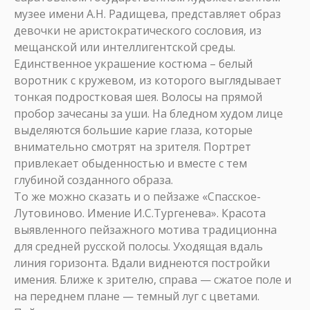
музее имени А.Н. Радищева, представляет образ
девочки не аристократического сословия, из
мещанской или интеллигентской среды.
Единственное украшение костюма – белый
воротник с кружевом, из которого выглядывает
тонкая подростковая шея. Волосы на прямой
пробор зачесаны за уши. На бледном худом лице
выделяются большие карие глаза, которые
внимательно смотрят на зрителя. Портрет
привлекает обыденностью и вместе с тем
глубиной созданного образа.
То же можно сказать и о пейзаже «Спасское-
Лутовиново. Имение И.С.Тургенева». Красота
выявленного пейзажного мотива традиционна
для средней русской полосы. Уходящая вдаль
линия горизонта. Вдали виднеются постройки
имения. Ближе к зрителю, справа — сжатое поле и
на переднем плане — темный луг с цветами.