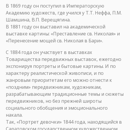
В 1869 году он поступил в Императорскую
Академию художеств, где учился у Т.Т. Неффа, П.М.
Шамшина, В.П. Верещягина.
В 1881 году он выставил на академической
выставке картины: «Преставление св. Николая» и
«Перенесение мощей св. Николая в Бари».
С 1884 года он участвует в выставках
Товарищества передвижных выставок, ежегодно
экспонируя портреты и бытовые картины. И по
характеру реалистической живописи, и по
жанровым приоритетам его можно отнести к
«поздним» передвижникам, художникам,
разрабатывающим традиционные темы и сюжеты
передвижников, но без прежней широты
социального обобщения и эмоционального
накала.
Так, «Портрет девочки» 1844 года, находящийся в
Саратовском государственном художественном