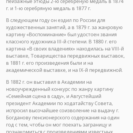
пейзажные этюды 2-ю серебреную медаль в 1874
г. и 1-ю серебряную медаль в 1877 г.
В следующем году он ездил по России для
художественных занятий, а в 1879 г. за жанровую
картину «Воспоминание» был удостоен звания
классного художника III-й степени. В 1880 г. его
картина «В своих владениях» находилась на VIII-й
выставке, Товарищества передвижных выставок,
в 1881 г. его произведения были и на
академической выставке, и на IX-й передвижной.
В 1882 г. он выставил в Академии на
новоучрежденный конкурс по жанру картину
«Семейная сцена в саду», и Августейший
президент Академии по ходатайству Совета,
испросил высочайшее соизволение на выдачу г.
Богданову пенсионерского содержания на один
год с тем, чтобы он мог поехать заграницу и
познакомиться с произведениями известных