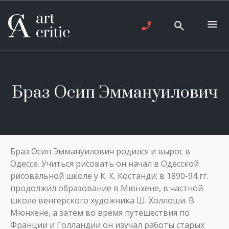
Браз Осип Эммануилович
Браз Осип Эммануилович родился и вырос в
Одессе. Учиться рисовать он начал в Одесской
рисовальной школе у К. К. Костанди; в 1890-94 гг.
продолжил образование в Мюнхене, в частной
школе венгерского художника Ш. Холлоши. В
Мюнхене, а затем во время путешествия по
Франции и Голландии он изучал работы старых