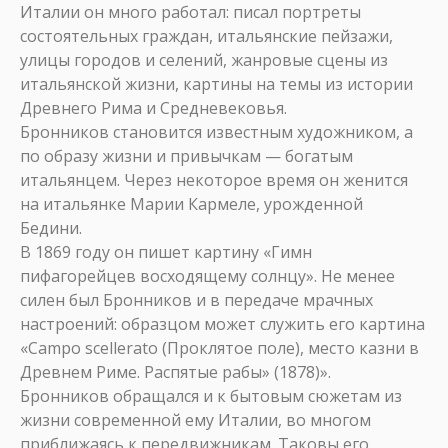
Италии он много работал: писал портреты
состоятельных граждан, итальянские пейзажи,
улицы городов и селений, жанровые сцены из
итальянской жизни, картины на темы из истории
Древнего Рима и Средневековья.
Бронников становится известным художником, а
по образу жизни и привычкам — богатым
итальянцем. Через некоторое время он женится
на итальянке Марии Кармеле, урожденной
Бедини.
В 1869 году он пишет картину «Гимн
пифагорейцев восходящему солнцу». Не менее
силен был Бронников и в передаче мрачных
настроений: образцом может служить его картина
«Campo scellerato (Проклятое поле), место казни в
Древнем Риме. Распятые рабы» (1878)».
Бронников обращался и к бытовым сюжетам из
жизни современной ему Италии, во многом
приближаясь к передвижникам. Таковы его