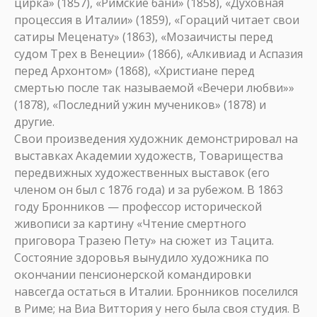
цирка» (1857), «Римские бани» (1858), «Духовная
процессия в Италии» (1859), «Гораций читает свои
сатиры Меценату» (1863), «Мозаичисты перед
судом Трех в Венеции» (1866), «Алкивиад и Аспазия
перед Архонтом» (1868), «Христиане перед
смертью после так называемой «Вечери любви»»
(1878), «Последний ужин мучеников» (1878) и
другие.
Свои произведения художник демонстрировал на
выставках Академии художеств, Товарищества
передвижных художественных выставок (его
членом он был с 1876 года) и за рубежом. В 1863
году Бронников — профессор исторической
живописи за картину «Чтение смертного
приговора Тразею Пету» на сюжет из Тацита.
Состояние здоровья вынудило художника по
окончании пенсионерской командировки
навсегда остаться в Италии. Бронников поселился
в Риме; на Виа Виттория у него была своя студия. В