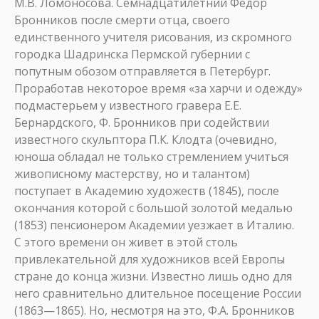
М.В. Ломоносова. Семнадцатилетний Федор
Бронников после смерти отца, своего
единственного учителя рисования, из скромного
городка Шадринска Пермской губернии с
попутным обозом отправляется в Петербург.
Проработав некоторое время «за харчи и одежду»
подмастерьем у известного гравера Е.Е.
Бернардского, Ф. Бронников при содействии
известного скульптора П.К. Клодта (очевидно,
юноша обладал не только стремлением учиться
живописному мастерству, но и талантом)
поступает в Академию художеств (1845), после
окончания которой с большой золотой медалью
(1853) пенсионером Академии уезжает в Италию.
С этого времени он живет в этой столь
привлекательной для художников всей Европы
стране до конца жизни. Известно лишь одно для
него сравнительно длительное посещение России
(1863—1865). Но, несмотря на это, Ф.А. Бронников