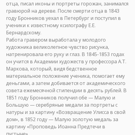
отца, писал иконы и портреты горожан, занимался
гравюрой на дереве. После смерти отца в 1843
году Бронников уехал в Петербург и поступил в
ученики к известному ксилографу Е.Е.
Бернардскому.
Работа гравером выработала у молодого
художника великолепное чувство рисунка,
натренировала его руку и глаз. В 1845-1853 годах
он учится в Академии художеств у профессора А.Т.
Маркова, который, видя бедственное
материальное положение ученика, помогает ему
деньгами, а затем добивается от академического
совета ежемесячной стипендии в десять рублей. В
1851 году Бронников получил обе — Малую и
Большую — серебряные медали за портреты с
натуры и за картину «Возвращение Улисса в свой
дом», в 1852 году — Малую золотую медаль за
картину «Проповедь Иоанна Предтечи в
пустыне».