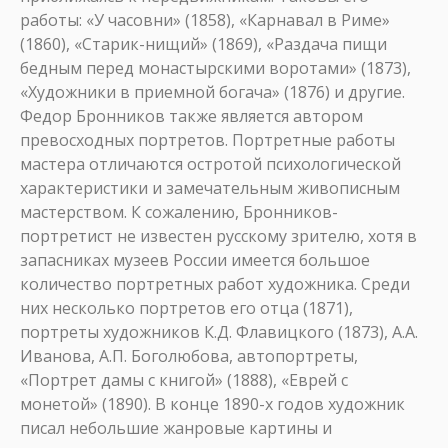
работы: «У часовни» (1858), «Карнавал в Риме»
(1860), «Старик-нищий» (1869), «Раздача пищи
бедным перед монастырскими воротами» (1873),
«Художники в приемной богача» (1876) и другие.
Федор Бронников также является автором
превосходных портретов. Портретные работы
мастера отличаются остротой психологической
характеристики и замечательным живописным
мастерством. К сожалению, Бронников-
портретист не известен русскому зрителю, хотя в
запасниках музеев России имеется большое
количество портретных работ художника. Среди
них несколько портретов его отца (1871),
портреты художников К.Д. Флавицкого (1873), А.А.
Иванова, А.П. Боголюбова, автопортреты,
«Портрет дамы с книгой» (1888), «Еврей с
монетой» (1890). В конце 1890-х годов художник
писал небольшие жанровые картины и