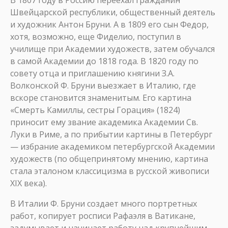
В 1807 году в Россию переехал гражданин
Швейцарской республики, общественный деятель
и художник Антон Бруни. А в 1809 его сын Федор,
хотя, возможно, еще Фиделио, поступил в
училище при Академии художеств, затем обучался
в самой Академии до 1818 года. В 1820 году по
совету отца и приглашению княгини З.А.
Волконской Ф. Бруни выезжает в Италию, где
вскоре становится знаменитым. Его картина
«Смерть Камиллы, сестры Горация» (1824)
приносит ему звание академика Академии Св.
Луки в Риме, а по прибытии картины в Петербург
— избрание академиком петербургской Академии
художеств (по общепринятому мнению, картина
стала эталоном классицизма в русской живописи
XIX века).
В Италии Ф. Бруни создает много портретных
работ, копирует росписи Рафаэля в Ватикане,