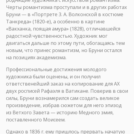
роднящие художника с искусством романтизма.
Черты романтизма проступали и в других работах
Бруни — в «Портрете 3. А. Волконской в костюме
Танкреда» (1820-е), а особенно в картине
«Вакханка, поящая амура» (1828), отличавшейся
радостной чувственностью. Художник мог
двигаться дальше по этому пути, обогащаясь тем
новым, что принес романтизм, но Бруни остался
на позициях академизма.
Профессиональные достижения молодого
художника были оценены, и он получил
ответственейший заказ на копирование для АХ
двух росписей Рафаэля в Ватикане. Поверив в свои
силы, Бруни вознамерился сам создать великое
произведение, избрав сюжетом для него эпизод
из Ветхого Завета — историю Медного змия,
поставленного Моисеем.
Однако в 1836 г. ему пришлось прервать начатую