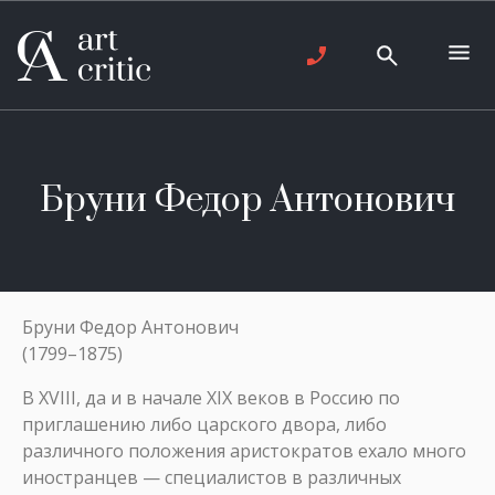
Бруни Федор Антонович
Бруни Федор Антонович
(1799–1875)
В XVIII, да и в начале XIX веков в Россию по
приглашению либо царского двора, либо
различного положения аристократов ехало много
иностранцев — специалистов в различных