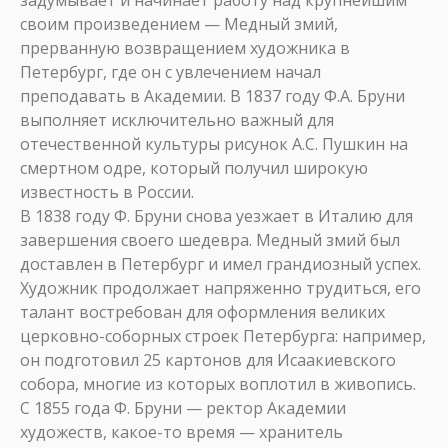
задумывает и начинает работу над крупнейшим
своим произведением — Медный змий,
прерванную возвращением художника в
Петербург, где он с увлечением начал
преподавать в Академии. В 1837 году Ф.А. Бруни
выполняет исключительно важный для
отечественной культуры рисунок А.С. Пушкин на
смертном одре, который получил широкую
известность в России.
В 1838 году Ф. Бруни снова уезжает в Италию для
завершения своего шедевра. Медный змий был
доставлен в Петербург и имел грандиозный успех.
Художник продолжает напряженно трудиться, его
талант востребован для оформления великих
церковно-соборных строек Петербурга: например,
он подготовил 25 картонов для Исаакиевского
собора, многие из которых воплотил в живопись.
С 1855 года Ф. Бруни — ректор Академии
художеств, какое-то время — хранитель