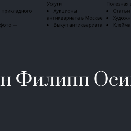
Услуги
Полезная
 прикладного
Аукционы
Статьи
антиквариата в Москве
Художн
 фото —
Выкуп антиквариата
Клейма
ка картин онлайн
в день обращения
Указате
Высокая цена выкупа
клейм 17-
изделий
антиквариата
Бижуте
Эксперты
Серебр
ых приборов
антиквариата
Литейн
о стекла
Антикварные книги
мастерски
ин Филипп Оси
 мебели
Скупка антиквариата
Фарфо
Скупка антикварной
Ювели
зделий
мебели
Скупка антикварных
часов
Продать старинные
часы в Москве
Скупка старинных
вещей