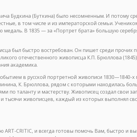
ча Будкина (Буткина) было несомненным. И потому сре
стные, в том числе и из императорской семьи. Учеником
 медаль. В 1835 — за «Портрет брата» большую серебр
сца был быстро востребован. Он пишет среди прочих по
еликого отечественного живописца К.П. Брюллова (1845)
ания академика.
 событием в русской портретной живописи 1830—1840-х 
опинина, К. Брюллова, рядом с которыми находилась бо
ми по таланту и мастерству. Живописец создал свои 
и и тысячи живописцев, каждый из которых выполнял с
ART-CRITIC, и всегда готовы помочь Вам, быстро и в