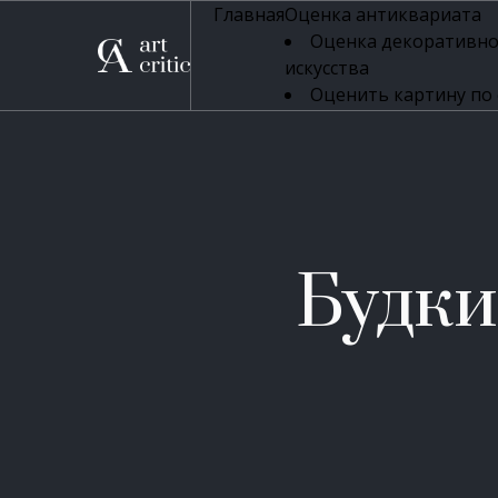
Главная
Оценка антиквариата
Оценка декоративно
искусства
Оценить картину по
профессиональная оцен
Оценка живописи
Оценка серебряных 
Оценка фарфора
Оценка осветительн
Оценка антикварног
Будк
Оценка антикварной
Оценка книг
Оценка бронзовых и
Оценка икон