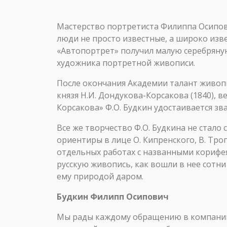
Мастерство портретиста Филиппа Осипови
люди не просто известные, а широко изве
«Автопортрет» получил малую серебряную
художника портретной живописи.
После окончания Академии талант живопи
князя Н.И. Дондукова-Корсакова (1840), в
Корсакова» Ф.О. Будкин удостаивается зв
Все же творчество Ф.О. Будкина не стало
ориентиры в лице О. Кипренского, В. Тр
отдельных работах с названными корифея
русскую живопись, как вошли в нее сотн
ему природой даром.
Будкин Филипп Осипович
Мы рады каждому обращению в компанию 