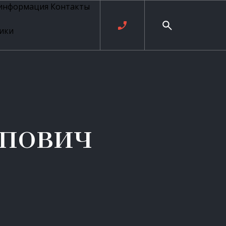
 информация
Контакты
ики
ль русских
20 века
рия
о
ые
е
пович
ровые
рные