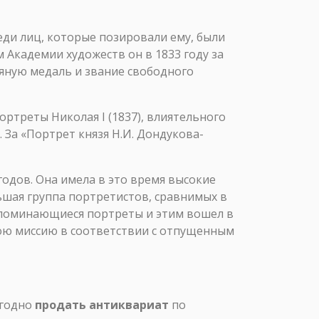
ди лиц, которые позировали ему, были
 Академии художеств он в 1833 году за
яную медаль и звание свободного
ртреты Николая I (1837), влиятельного
. За «Портрет князя Н.И. Дондукова-
годов. Она имела в это время высокие
льшая группа портретистов, сравнимых в
запоминающиеся портреты и этим вошел в
вою миссию в соответствии с отпущенным
ыгодно
продать антиквариат
по