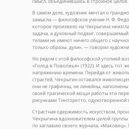
смысл, объединившись в стройное целое.
В самом деле, художник мечтал о гранди
замысла — философское учение Н. Ф. Фед
которое произвело на Чекрыгина неизгла
задача, а духовный подвиг, совершаемы
телами не имеют ничего общего с научной
только образы, духи», — говорил художни
Но рядом с этой философской утопией воз
«Голод в Поволжье» (1922). И здесь тот ж
напряжению времени. Перейдя от живопи
страстей, Чекрыгин оставался живописце
они не графичны, не линейны, наполнены 
своей трагической мощи работы эти пер
рисунками Тинторетто, одухотворенной 
Страстная одержимость искусством, про
Чекрыгина вдохновителем целой группы 
по заглавию своего журнала, «Маковец».