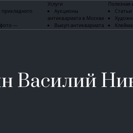
Услуги
Полезная
 прикладного
Аукционы
Статьи
антиквариата в Москве
Художн
 фото —
Выкуп антиквариата
Клейма
ка картин онлайн
в день обращения
Указате
Высокая цена выкупа
клейм 17-
изделий
антиквариата
Бижуте
Эксперты
Серебр
ых приборов
антиквариата
Литейн
о стекла
Антикварные книги
мастерски
н Василий Ни
 мебели
Скупка антиквариата
Фарфо
Скупка антикварной
Ювели
зделий
мебели
Скупка антикварных
часов
Продать старинные
часы в Москве
Скупка старинных
вещей