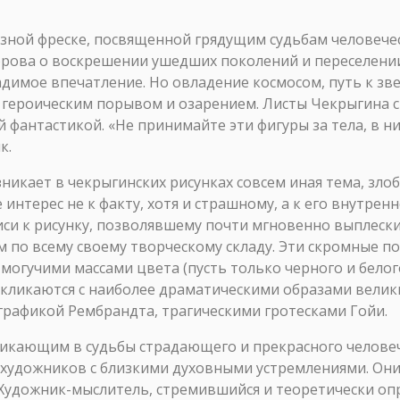
озной фреске, посвященной грядущим судьбам человечес
орова о воскрешении ушедших поколений и переселении
димое впечатление. Но овладение космосом, путь к зве
й героическим порывом и озарением. Листы Чекрыгина
 фантастикой. «Не принимайте эти фигуры за тела, в ни
к.
никает в чекрыгинских рисунках совсем иная тема, злоб
е интерес не к факту, хотя и страшному, а к его внутре
си к рисунку, позволявшему почти мгновенно выплески
м по всему своему творческому складу. Эти скромные п
могучими массами цвета (пусть только черного и белого
екликаются с наиболее драматическими образами велик
графикой Рембрандта, трагическими гротесками Гойи.
никающим в судьбы страдающего и прекрасного человеч
художников с близкими духовными устремлениями. Они 
 Художник-мыслитель, стремившийся и теоретически опр