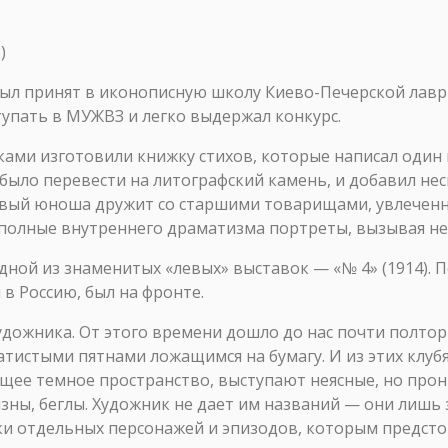
)
 был принят в иконописную школу Киево-Печерской лав
тупать в МУЖВЗ и легко выдержал конкурс.
уками изготовили книжку стихов, которые написал один 
было перевести на литографский камень, и добавил нес
тливый юноша дружит со старшими товарищами, увлече
е, полные внутреннего драматизма портреты, вызывая н
 одной из знаменитых «левых» выставок — «№ 4» (1914). 
в Россию, был на фронте.
художника. От этого времени дошло до нас почти полтор
атистыми пятнами ложащимся на бумагу. И из этих клуб
щее темное пространство, выступают неясные, но про
изны, беглы. Художник не дает им названий — они лишь
ски отдельных персонажей и эпизодов, которым предст