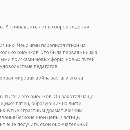
ры. В тринадцать лет в сопровождении
из них- Чекрыгин переписал стихи на
колько рисунков. Это была первая книжка
нными поисками новых форм, новых путей
еудовольствие педагогов.
Первая мировая война застала его за
ы тысячи его рисунков. Он работал чаще
ящихся пятен, образующих на листе
никнутые страстным драматическим
 звенья бесконечной цепи, частицы
оит еще получить свой окончательный