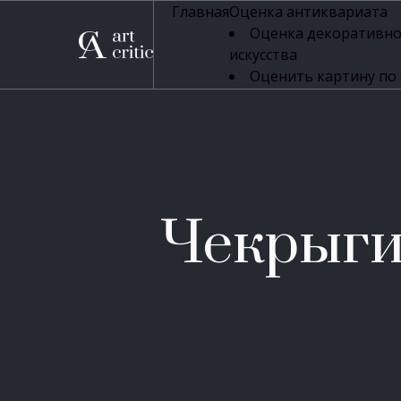
Главная
Оценка антиквариата
Оценка декоративно
искусства
Оценить картину по
профессиональная оцен
Оценка живописи
Оценка серебряных 
Оценка фарфора
Оценка осветительн
Оценка антикварног
Чекрыги
Оценка антикварной
Оценка книг
Оценка бронзовых и
Оценка икон