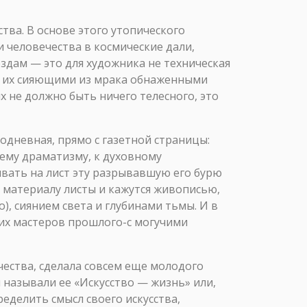
тва. В основе этого утопического
 человечества в космические дали,
здам — это для художника не техническая
 с их сияющими из мрака обнаженными
х не должно быть ничего телесного, это
одневная, прямо с газетной страницы:
ннему драматизму, к духовному
вать на лист эту разрывавшую его бурю
о материалу листы и кажутся живописью,
), сиянием света и глубинами тьмы. И в
их мастеров прошлого-с могучими
ества, сделала совсем еще молодого
называли ее «Искусство — жизнь» или,
еделить смысл своего искусства,