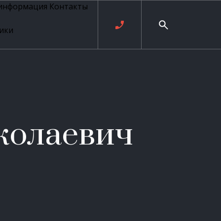
 информация
Контакты
ики
ль русских
20 века
рия
о
ые
е
колаевич
ровые
рные