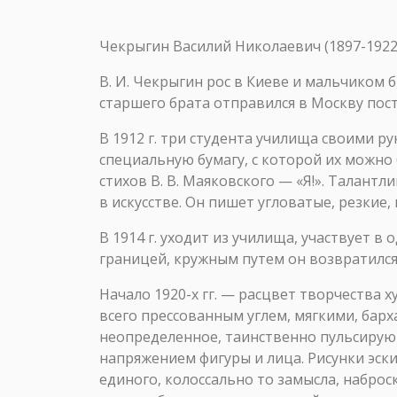
Чекрыгин Василий Николаевич (1897-1922
В. И. Чекрыгин рос в Киеве и мальчиком
старшего брата отправился в Москву пос
В 1912 г. три студента училища своими р
специальную бумагу, с которой их можно 
стихов В. В. Маяковского — «Я!». Талан
в искусстве. Он пишет угловатые, резки
В 1914 г. уходит из училища, участвует в
границей, кружным путем он возвратился 
Начало 1920-х гг. — расцвет творчества 
всего прессованным углем, мягкими, барх
неопределенное, таинственно пульсирую
напряжением фигуры и лица. Рисунки эск
единого, колоссально то замысла, набро