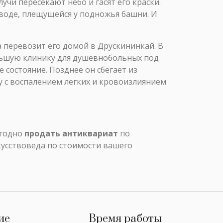
учи пересекают небо и гасят его краски.
 воде, плещущейся у подножья башни. И
а перевозит его домой в Друскининкай. В
ольшую клинику для душевнобольных под
 состояние. Позднее он сбегает из
цу с воспалением легких и кровоизлиянием
ыгодно
продать антиквариат
по
кусствоведа по стоимости вашего
ие
Время работы