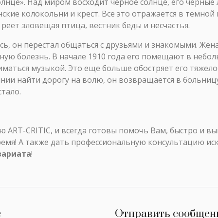
лнце». Над миром восходит черное солнце, его черные л
ские колокольни и крест. Все это отражается в темной
 реет зловещая птица, вестник беды и несчастья.
сь, он перестал общаться с друзьями и знакомыми. Жен
вную болезнь. В начале 1910 года его помещают в неб
маться музыкой. Это еще больше обостряет его тяжелое
тоянии найти дорогу на волю, он возвращается в больни
стало.
ART-CRITIC, и всегда готовы помочь Вам, быстро и в
ремя! А также дать профессиональную консультацию ис
вариата
!
с
Отправить сообщен