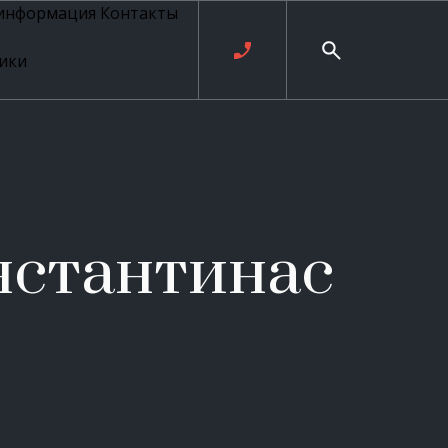
 информация
Контакты
ики
ль русских
20 века
рия
о
ые
е
стантинас
ровые
рные