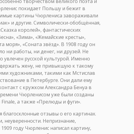
 особенно творчеством великого поэта и
юрленис покидает Польшу и бежит в
оримые картины Чюрлениса завораживали
ак» и другие. Символически-обобщённая,
«Сказка королей», фантастических
есна», «Зима», «Жемайские кресты»,
 моря», «Соната звёзд». В 1908 году он
о ни работы, ни денег, ни друзей. Не
но увлечен русской культурой. Именно
 удержать жену, не привыкшую к такому
кими художниками, такими как Мстислав
ествование в Петербурге. Они дали ему
контакт с кружком Александра Бенуа в
 времени Чюрленисом уже были созданы
 Finale, а также «Прелюды и фуги».
ся благосклонные отзывы о его картинах.
и, неуверенности. Непризнание,
 1909 году Чюрленис написал картину,