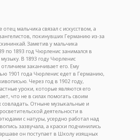
отец мальчика связал с искусством, а
евангелистов, покинувших Германию из-за
скининкай. Заметив у мальчика
89 по 1893 год Чюрленис занимался в
 музыку. В 1893 году Чюрленис
с отличием заканчивает его. Ему
ью 1901 года Чюрленис едет в Германию,
ивописью. Через год в 1902 году,
астные уроки, которые являются его
т, что не в силах помогать своим
ах совладать. Отныне музыкальные и
росветительской деятельности в
этюдами с натуры, усердно работал над
вопись зазвучала, а краски подчинились
 Варшаве он поступает в Школу изящных