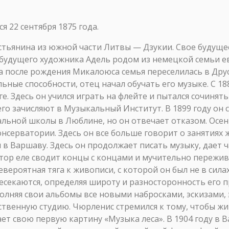
 22 сентября 1875 года.
тьянина из южной части Литвы — Дзукии. Свое будущее 
ь будущего художника Адель родом из немецкой семьи 
да после рождения Микалоюса семья переселилась в Дру
ные способности, отец начал обучать его музыке. С 18
е. Здесь он учился играть на флейте и пытался сочинять
его зачисляют в Музыкальный Институт. В 1899 году он 
льной школы в Люблине, но он отвечает отказом. Осен
нсерватории. Здесь он все больше говорит о занятиях ж
в Варшаву. Здесь он продолжает писать музыку, дает ч
р еле сводит концы с концами и мучительно переживае
вероятная тяга к живописи, с которой он был не в сил
секаются, определяя широту и разносторонность его п
олняя свои альбомы все новыми набросками, эскизами, 
твенную студию. Чюрленис стремился к тому, чтобы жи
ает свою первую картину «Музыка леса». В 1904 году в