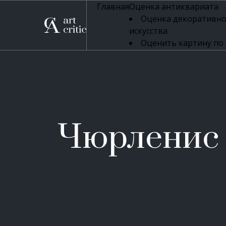
Главная
Оценка антиквариата
Оценка декоративно
искусства
Оценить картину по
профессиональная оцен
Оценка живописи
Оценка серебряных 
Оценка фарфора
Оценка осветительн
Оценка антикварног
Чюрленис
Оценка антикварной
Оценка книг
Оценка бронзовых и
Оценка икон