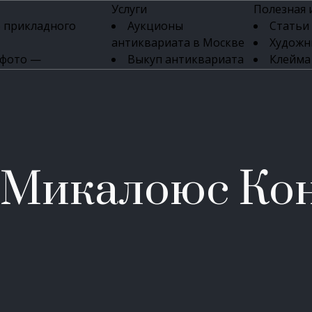
Услуги
Полезная
 прикладного
Аукционы
Статьи
антиквариата в Москве
Художн
 фото —
Выкуп антиквариата
Клейма
ка картин онлайн
в день обращения
Указате
Высокая цена выкупа
клейм 17-
изделий
антиквариата
Бижуте
Эксперты
Серебр
ых приборов
антиквариата
Литейн
о стекла
Антикварные книги
мастерски
 Микалоюс Кон
 мебели
Скупка антиквариата
Фарфо
Скупка антикварной
Ювели
зделий
мебели
Скупка антикварных
часов
Продать старинные
часы в Москве
Скупка старинных
вещей