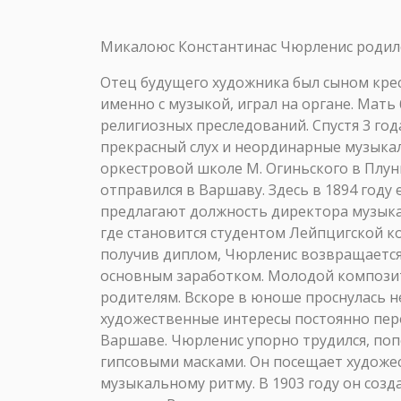
Микалоюс Константинас Чюрленис родился
Отец будущего художника был сыном крес
именно с музыкой, играл на органе. Мат
религиозных преследований. Спустя 3 го
прекрасный слух и неординарные музыкаль
оркестровой школе М. Огиньского в Плунг
отправился в Варшаву. Здесь в 1894 году 
предлагают должность директора музыка
где становится студентом Лейпцигской ко
получив диплом, Чюрленис возвращается 
основным заработком. Молодой композито
родителям. Вскоре в юноше проснулась не
художественные интересы постоянно пере
Варшаве. Чюрленис упорно трудился, поп
гипсовыми масками. Он посещает художес
музыкальному ритму. В 1903 году он созд