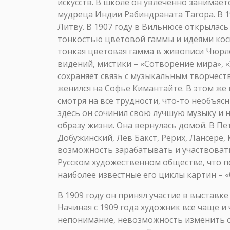
искусств. В школе он увлеченно занимае
мудреца Индии Рабиндраната Тагора. В 1
Литву. В 1907 году в Вильнюсе открыла
тонкостью цветовой гаммы и идеями кос
тонкая цветовая гамма в живописи Чюрлен
видений, мистики – «Сотворение мира», «
сохраняет связь с музыкальным творчеств
женился на Софье Кимантайте. В этом же г
смотря на все трудности, что-то необъяс
здесь он сочинил свою лучшую музыку и 
образу жизни. Она вернулась домой. В П
Добужинский, Лев Бакст, Рерих, Лансере,
возможность зарабатывать и участвовать 
Русском художественном обществе, что п
наиболее известные его циклы картин – «Со
В 1909 году он принял участие в выставке
Начиная с 1909 года художник все чаще и
непонимание, невозможность изменить св