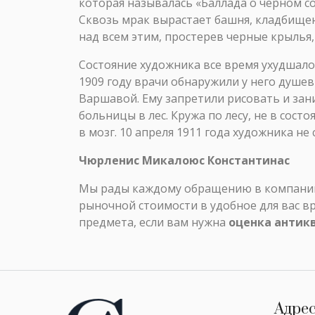
которая называлась «Баллада о черном со
Сквозь мрак вырастает башня, кладбищен
над всем этим, простерев черные крылья,
Состояние художника все время ухудшало
1909 году врачи обнаружили у него душе
Варшавой. Ему запретили рисовать и зани
больницы в лес. Кружа по лесу, не в сос
в мозг. 10 апреля 1911 года художника не 
Чюрленис Микалоюс Константинас
Мы рады каждому обращению в компанию 
рыночной стоимости в удобное для вас в
предмета, если вам нужна
оценка антик
Адре