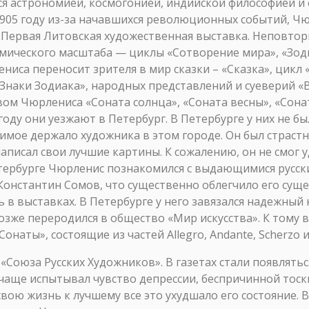
тся астрономией, космогонией, индийской философией и
905 году из-за начавшихся революционных событий, Ч
сь Первая Литовская художественная выставка. Неповт
мического масштаба — циклы «Сотворение мира», «Зоди
иса переносит зрителя в мир сказки – «Сказка», цикл 
Знаки Зодиака», народных представлений и суеверий «В
ом Чюрлениса «Соната солнца», «Соната весны», «Соната
оду они уезжают в Петербург. В Петербурге у них не был
нимое держало художника в этом городе. Он был страст
написал свои лучшие картины. К сожалению, он не смог
етербурге Чюрленис познакомился с выдающимися русс
 Константин Сомов, что существенно облегчило его сущ
в выставках. В Петербурге у него завязался надежный 
озже переродился в общество «Мир искусства». К тому
наты», состоящие из частей Allegro, Andante, Scherzo и
 «Союза Русских Художников». В газетах стали появлять
 чаще испытывал чувство депрессии, беспричинной тоск
ою жизнь к лучшему все это ухудшало его состояние. В