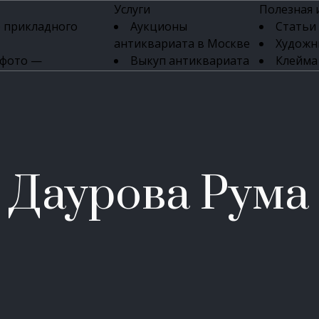
Услуги
Полезная
 прикладного
Аукционы
Статьи
антиквариата в Москве
Художн
 фото —
Выкуп антиквариата
Клейма
ка картин онлайн
в день обращения
Указате
Высокая цена выкупа
клейм 17-
изделий
антиквариата
Бижуте
Эксперты
Серебр
ых приборов
антиквариата
Литейн
о стекла
Антикварные книги
мастерски
Даурова Рума
 мебели
Скупка антиквариата
Фарфо
Скупка антикварной
Ювели
зделий
мебели
Скупка антикварных
часов
Продать старинные
часы в Москве
Скупка старинных
вещей