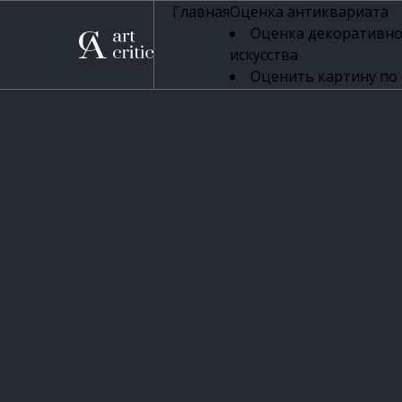
Главная
Оценка антиквариата
Оценка декоративно
искусства
Оценить картину по
профессиональная оцен
Оценка живописи
Оценка серебряных 
Оценка фарфора
Оценка осветительн
Оценка антикварног
Оценка антикварной
Оценка книг
Оценка бронзовых и
Оценка икон