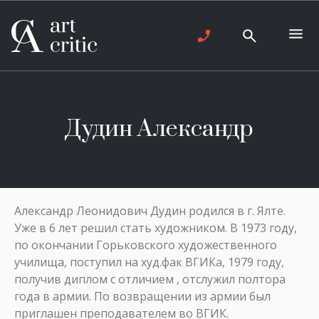
Дудин Александр
Александр Леонидович Дудин родился в г. Ялте.
Уже в 6 лет решил стать художником. В 1973 году,
по окончании Горьковского художественного
училища, поступил на худ.фак ВГИКа, 1979 году,
получив диплом с отличием , отслужил полтора
года в армии. По возвращении из армии был
приглашен преподавателем во ВГИК.