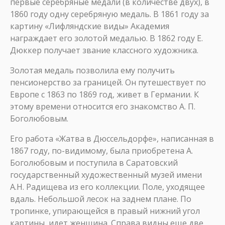
первые серебряные медали (в количестве двух), в
1860 году одну серебряную медаль. В 1861 году за
картину «Лифляндские виды» Академия
награждает его золотой медалью. В 1862 году Е.
Дюккер получает звание классного художника.
Золотая медаль позволила ему получить
пенсионерство за границей. Он путешествует по
Европе с 1863 по 1869 год, живет в Германии. К
этому времени относится его знакомство А. П.
Боголюбовым.
Его работа «Жатва в Дюссельдорфе», написанная в
1867 году, по-видимому, была приобретена А.
Боголюбовым и поступила в Саратовский
государственный художественный музей имени
А.Н. Радищева из его коллекции. Поле, уходящее
вдаль. Небольшой лесок на заднем плане. По
тропинке, упирающейся в правый нижний угол
картины, идет женщина. Справа видны еще две