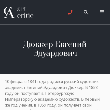
Дюккер Евгений
Эдуардович
10 февраля 1841 года родился русский художник –
академист Евгений Эдуардович Дюккер. В 1858
году он поступает в Петербургскую
Императорскую академию художеств. В первый
же год учения, в 1859 году, он получает свои