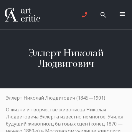
Эллерт Николай
Людвигович
Эллерт Николай Людвигович (1845—1901)
О жизни и творчестве живописца Николая
Людвиговича Эллерта известно немногое. Учился
будущий живописец бытовых сцен (конец 1870 —
начало 1880-х) в Московском училище живописи,