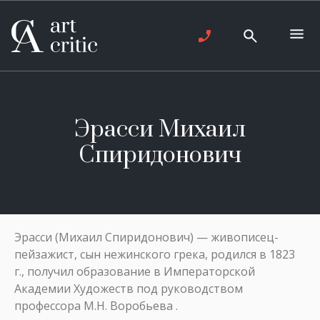
Эрасси Михаил
Спиридонович
Эрасси (Михаил Спиридонович) — живописец-
пейзажист, сын нежинского грека, родился в 1823
г., получил образование в Императорской
Академии Художеств под руководством
профессора М.Н. Воробьева .