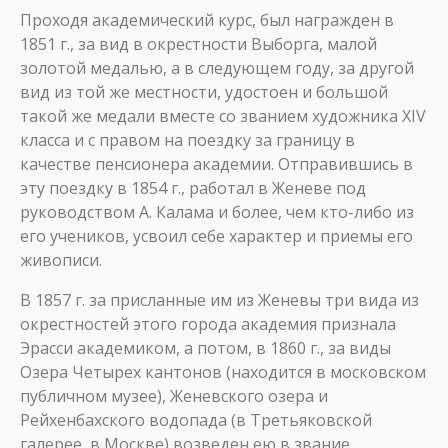
Проходя академический курс, был награжден в
1851 г., за вид в окрестности Выборга, малой
золотой медалью, а в следующем году, за другой
вид из той же местности, удостоен и большой
такой же медали вместе со званием художника XIV
класса и с правом на поездку за границу в
качестве пенсионера академии. Отправившись в
эту поездку в 1854 г., работал в Женеве под
руководством А. Калама и более, чем кто-либо из
его учеников, усвоил себе характер и приемы его
живописи.
В 1857 г. за присланные им из Женевы три вида из
окрестностей этого города академия признала
Эрасси академиком, а потом, в 1860 г., за виды
Озера Четырех кантонов (находится в московском
публичном музее), Женевского озера и
Рейхенбахского водопада (в Третьяковской
галерее, в Москве) возведен ею в звание