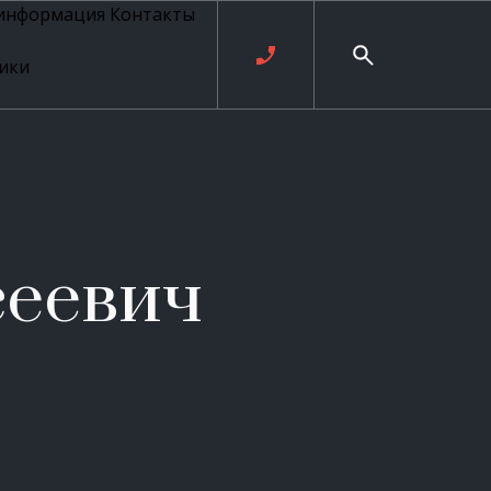
 информация
Контакты
ики
ль русских
20 века
рия
о
ые
е
сеевич
ровые
рные