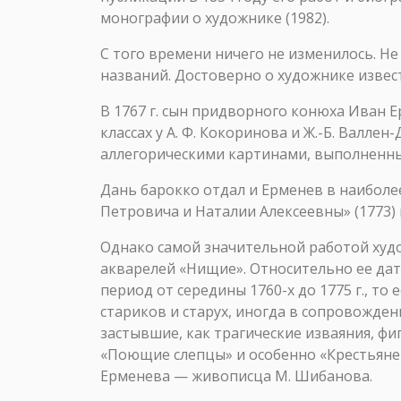
монографии о художнике (1982).
С того времени ничего не изменилось. Не
названий. Достоверно о художнике извес
В 1767 г. сын придворного конюха Иван 
классах у А. Ф. Кокоринова и Ж.-Б. Валл
аллегорическими картинами, выполненны
Дань барокко отдал и Ерменев в наиболе
Петровича и Наталии Алексеевны» (1773) и
Однако самой значительной работой худож
акварелей «Нищие». Относительно ее дат
период от середины 1760-х до 1775 г., т
стариков и старух, иногда в сопровожде
застывшие, как трагические изваяния, ф
«Поющие слепцы» и особенно «Крестьяне
Ерменева — живописца М. Шибанова.