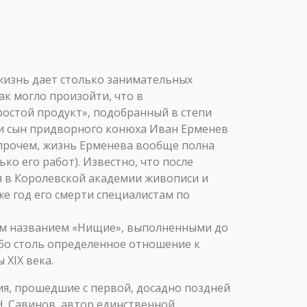
о жизнь дает столько занимательных
ак могло произойти, что в
простой продукт», подобранный в степи
и сын придворного конюха Иван Ерменев
Впрочем, жизнь Ерменева вообще полна
ко его работ). Известно, что после
ся в Королевской академии живописи и
е год его смерти специалистам по
бщим названием «Нищие», выполненными до
ибо столь определенное отношение к
 XIX века.
ия, прошедшие с первой, досадно поздней
 Н. Савинов, автор единственной