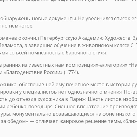
 обнаружены новые документы. Не увеличился список ег
тно немногое.
Ерменев окончил Петербургскую Академию Художеств. З
ен-Деламота, а завершил обучение в живописном классе С
ми со всей помпезностью барочного стиля.
е ранних из известных нам композициях-аллегориях «Н
 «Благоденствие России» (1774).
ника, обеспечившей ему почетное место в истории русск
ировки у специалистов нет однозначного мнения. По-в
о есть до отъезда художника в Париж. Шесть листов изо
нии ребенка-поводыря. Сильное впечатление производя
игуры, монументально возвышающиеся на фоне низкого 
 за обедом» — отличает жанровое решение темы, сбли