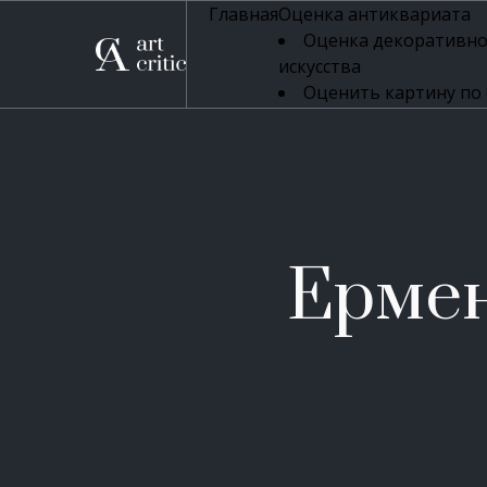
Главная
Оценка антиквариата
Оценка декоративно
искусства
Оценить картину по
профессиональная оцен
Оценка живописи
Оценка серебряных 
Оценка фарфора
Оценка осветительн
Оценка антикварног
Ермен
Оценка антикварной
Оценка книг
Оценка бронзовых и
Оценка икон