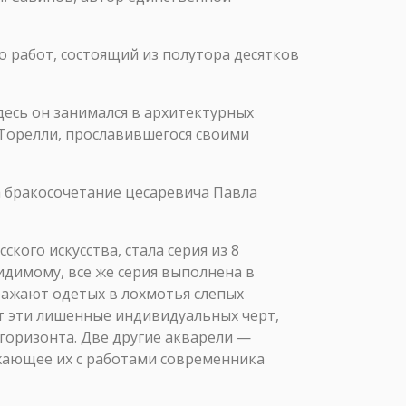
о работ, состоящий из полутора десятков
десь он занимался в архитектурных
. Торелли, прославившегося своими
а бракосочетание цесаревича Павла
ого искусства, стала серия из 8
идимому, все же серия выполнена в
бражают одетых в лохмотья слепых
т эти лишенные индивидуальных черт,
горизонта. Две другие акварели —
жающее их с работами современника