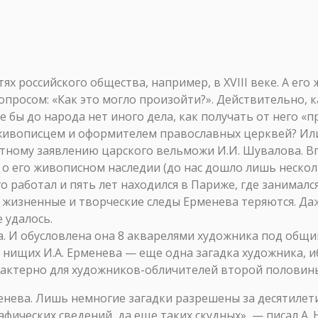
ях российского общества, например, в XVIII веке. А ег
вопросом: «Как это могло произойти?». Действительно, к
е бы до народа нет иного дела, как получать от него «
живописцем и оформителем православных церквей? Ил
стному заявлению царского вельможи И.И. Шувалова. 
 о его живописном наследии (до нас дошло лишь несколь
о работал и пять лет находился в Париже, где занимал
 жизненные и творческие следы Ерменева теряются. Даж
 удалось.
ыла. И обусловлена она 8 акварелями художника под о
ы нищих И.А. Ерменева — еще одна загадка художника, 
арактерно для художников-обличителей второй половины
нева. Лишь немногие загадки разрешены за десятилет
афических сведений, да еще таких скудных», — писал А.