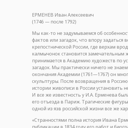
ЕРМЕНЕВ Иван Алексеевич
(1746 — после 1792)
Мы как-то не задумываемся об особенност
фактов или загадок, что впору задаться 
крепостнической России, где верхам врод
калмычонок становится замечательным 
принимается в Академию художеств по у
загадок. Мы практически ничего не знаем
окончания Академии (1761—1767) он мног
скульптуры. После возвращения в Россию
истории живописи в России установить не
И все же известность у И.А. Ерменева б
его отъезда в Париж. Трагические фигур
одной из язв российской жизни все же х
«Странностями полна история Ивана Ерме
публикации в 1834 году его работ и биогр