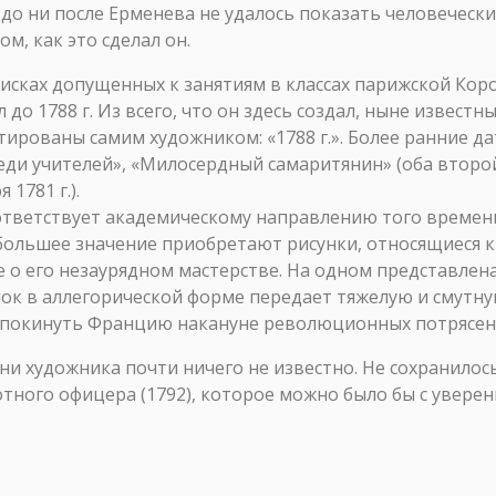
 до ни после Ерменева не удалось показать человеческ
м, как это сделал он.
списках допущенных к занятиям в классах парижской Ко
до 1788 г. Из всего, что он здесь создал, ныне извест
атированы самим художником: «1788 г.». Более ранние д
еди учителей», «Милосердный самаритянин» (оба второй 
1781 г.).
оответствует академическому направлению того времен
большее значение приобретают рисунки, относящиеся 
о его незаурядном мастерстве. На одном представлен
унок в аллегорической форме передает тяжелую и смут
 покинуть Францию накануне революционных потрясен
ни художника почти ничего не известно. Не сохранилос
ного офицера (1792), которое можно было бы с увере