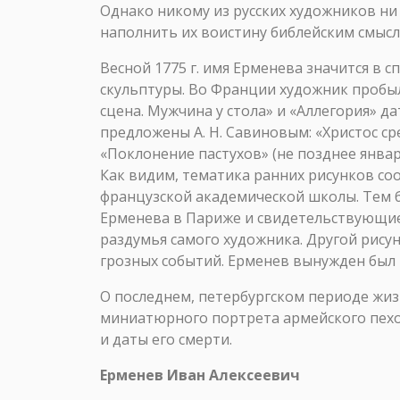
Однако никому из русских художников ни
наполнить их воистину библейским смысло
Весной 1775 г. имя Ерменева значится в 
скульптуры. Во Франции художник пробыл 
сцена. Мужчина у стола» и «Аллегория» д
предложены А. Н. Савиновым: «Христос ср
«Поклонение пастухов» (не позднее января 
Как видим, тематика ранних рисунков с
французской академической школы. Тем 
Ерменева в Париже и свидетельствующие 
раздумья самого художника. Другой рис
грозных событий. Ерменев вынужден был
О последнем, петербургском периоде жиз
миниатюрного портрета армейского пехот
и даты его смерти.
Ерменев Иван Алексеевич