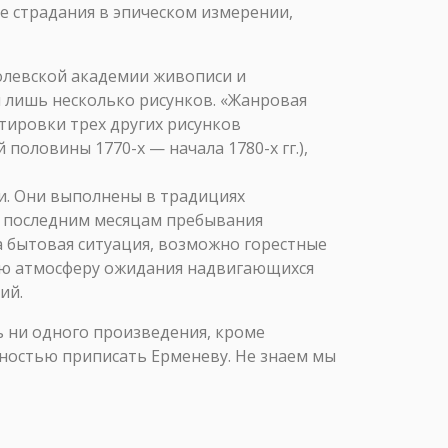
ие страдания в эпическом измерении,
ролевской академии живописи и
ны лишь несколько рисунков. «Жанровая
атировки трех других рисунков
половины 1770-х — начала 1780-х гг.),
и. Они выполнены в традициях
к последним месяцам пребывания
а бытовая ситуация, возможно горестные
ную атмосферу ожидания надвигающихся
ий.
ь ни одного произведения, кроме
нностью приписать Ерменеву. Не знаем мы