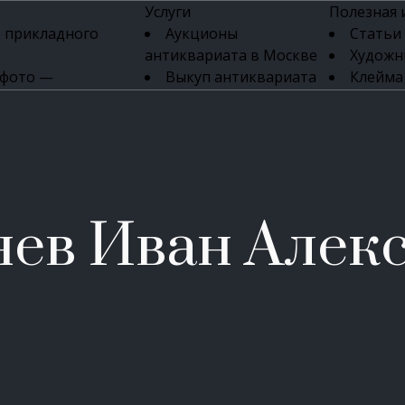
Услуги
Полезная
 прикладного
Аукционы
Статьи
антиквариата в Москве
Художн
 фото —
Выкуп антиквариата
Клейма
ка картин онлайн
в день обращения
Указате
Высокая цена выкупа
клейм 17-
изделий
антиквариата
Бижуте
Эксперты
Серебр
ых приборов
антиквариата
Литейн
о стекла
Антикварные книги
мастерски
ев Иван Алек
 мебели
Скупка антиквариата
Фарфо
Скупка антикварной
Ювели
зделий
мебели
Скупка антикварных
часов
Продать старинные
часы в Москве
Скупка старинных
вещей