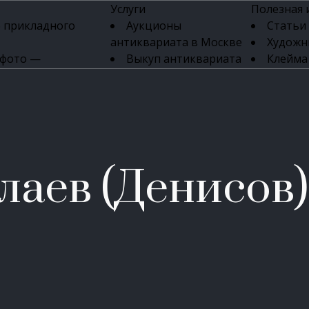
Услуги
Полезная
 прикладного
Аукционы
Статьи
антиквариата в Москве
Художн
 фото —
Выкуп антиквариата
Клейма
ка картин онлайн
в день обращения
Указате
Высокая цена выкупа
клейм 17-
изделий
антиквариата
Бижуте
Эксперты
Серебр
ых приборов
антиквариата
Литейн
о стекла
Антикварные книги
мастерски
лаев (Денисов)
 мебели
Скупка антиквариата
Фарфо
Скупка антикварной
Ювели
зделий
мебели
Скупка антикварных
часов
Продать старинные
часы в Москве
Скупка старинных
вещей