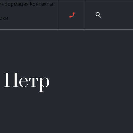
 информация
Контакты
ики
ль русских
20 века
рия
о
ые
е
 Петр
ровые
рные