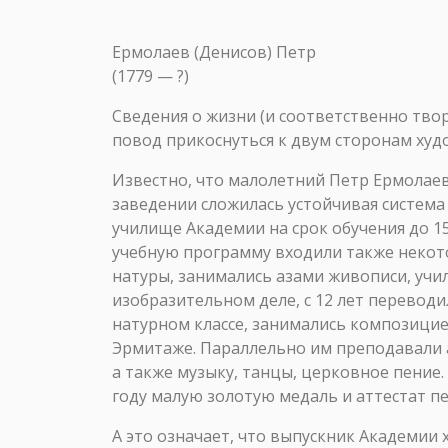
Ермолаев (Денисов) Петр
(1779 — ?)
Сведения о жизни (и соответственно тво
повод прикоснуться к двум сторонам худ
Известно, что малолетний Петр Ермолаев
заведении сложилась устойчивая систем
училище Академии на срок обучения до 15 
учебную программу входили также некото
натуры, занимались азами живописи, учи
изобразительном деле, с 12 лет переводи
натурном классе, занимались композицие
Эрмитаже. Параллельно им преподавали а
а также музыку, танцы, церковное пение
году малую золотую медаль и аттестат п
А это означает, что выпускник Академии 