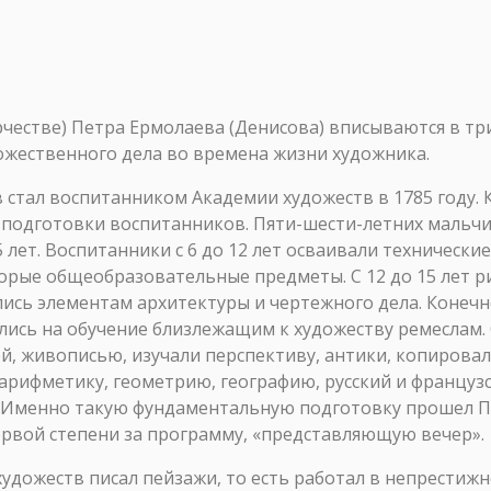
рчестве) Петра Ермолаева (Денисова) вписываются в т
ожественного дела во времена жизни художника.
 стал воспитанником Академии художеств в 1785 году. 
а подготовки воспитанников. Пяти-шести-летних мальч
лет. Воспитанники с 6 до 12 лет осваивали технические
рые общеобразовательные предметы. С 12 до 15 лет ри
лись элементам архитектуры и чертежного дела. Конеч
лись на обучение близлежащим к художеству ремеслам. С
й, живописью, изучали перспективу, антики, копирова
рифметику, геометрию, географию, русский и французс
. Именно такую фундаментальную подготовку прошел П. 
ервой степени за программу, «представляющую вечер».
художеств писал пейзажи, то есть работал в непрестиж