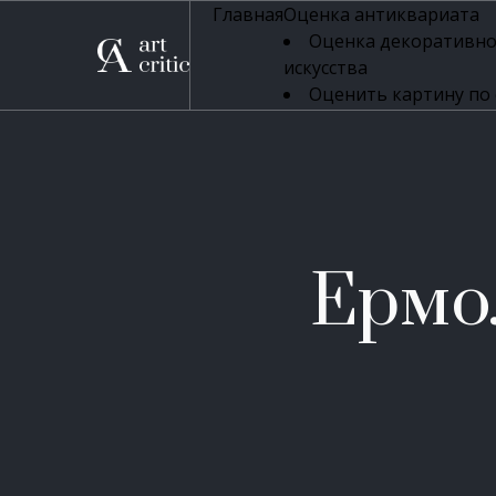
Главная
Оценка антиквариата
Оценка декоративно
искусства
Оценить картину по
профессиональная оцен
Оценка живописи
Оценка серебряных 
Оценка фарфора
Оценка осветительн
Оценка антикварног
Ермо
Оценка антикварной
Оценка книг
Оценка бронзовых и
Оценка икон