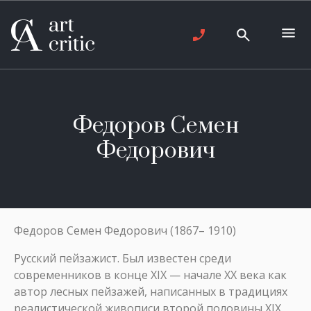
Федоров Семен
Федорович
Федоров Семен Федорович (1867– 1910)
Русский пейзажист. Был известен среди
современников в конце XIX — начале XX века как
автор лесных пейзажей, написанных в традициях
реалистической живописи второй половины XIX