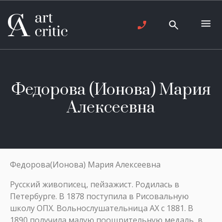
Федорова (Ионова) Мария
Алексеевна
Федорова(Ионова) Мария Алексеевна
Русский живописец, пейзажист. Родилась в
Петербурге. В 1878 поступила в Рисовальную
школу ОПХ. Вольнослушательница АХ с 1881. В
1890 получила малую поощрительную медаль, в