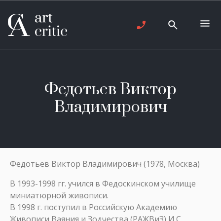
Федотьев Виктор
Владимирович
Федотьев Виктор Владимирович (1978, Москва)
В 1993-1998 гг. учился в Федоскинском училище
миниатюрной живописи.
В 1998 г. поступил в Российскую Академию
Живописи Ваяния и Зодчества (РАЖВиЗ) И.С.