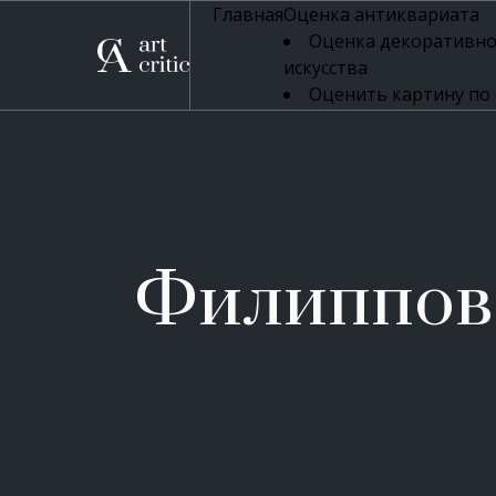
Главная
Оценка антиквариата
Оценка декоративно
искусства
Оценить картину по
профессиональная оцен
Оценка живописи
Оценка серебряных 
Оценка фарфора
Оценка осветительн
Оценка антикварног
Филиппов
Оценка антикварной
Оценка книг
Оценка бронзовых и
Оценка икон