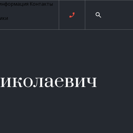
 информация
Контакты
ики
ль русских
20 века
рия
о
ые
е
иколаевич
ровые
рные