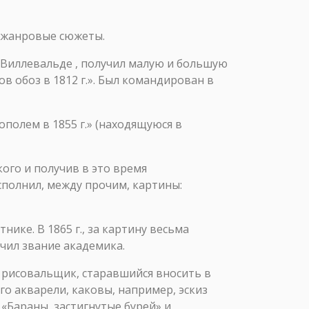
и жанровые сюжеты.
. Виллевальде , получил малую и большую
в обоз в 1812 г.». Был командирован в
полем в 1855 г.» (находящуюся в
ого и получив в это время
исполнил, между прочим, картины:
нике. В 1865 г., за картину весьма
учил звание академика.
 рисовальщик, старавшийся вносить в
о акварели, каковы, например, эскиз
 «Бараны, застигнутые бурей» и