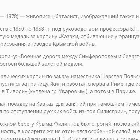
 — 1878) — живописец-баталист, изображавший также 
в с 1850 по 1858 гг. под руководством профессора Б.П
отую медаль за картину «Казаки, отбивающие у французо
рисования эпизодов Крымской войны.
картину: «Военная дорога между Симферополем и Севасто
достоен большой золотой медали.
алических картин по заказу наместника Царства Польск
устился за границу. Жил и работал сперва в Риме, где 
 в Тиволи» (куплена гр. Уваровым ), а потом в Париже.
лал поездку на Кавказ, для занятий при тамошнем намест
я по отступлении русских войск из-под Силистрии», пол
южном берегу Крыма. Филиппов был строгий, но ловкий
ть, в колорите же не отличался особенной силой, и ег
ператора Александра III ), «Старик-итальянец с ослом»,