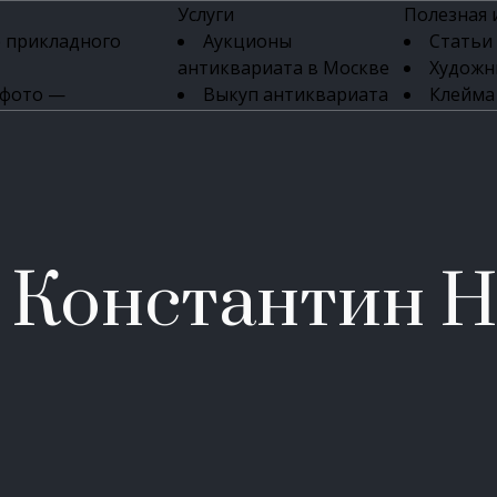
Услуги
Полезная
 прикладного
Аукционы
Статьи
антиквариата в Москве
Художн
 фото —
Выкуп антиквариата
Клейма
ка картин онлайн
в день обращения
Указате
Высокая цена выкупа
клейм 17-
изделий
антиквариата
Бижуте
Эксперты
Серебр
ых приборов
антиквариата
Литейн
о стекла
Антикварные книги
мастерски
 Константин Н
 мебели
Скупка антиквариата
Фарфо
Скупка антикварной
Ювели
зделий
мебели
Скупка антикварных
часов
Продать старинные
часы в Москве
Скупка старинных
вещей