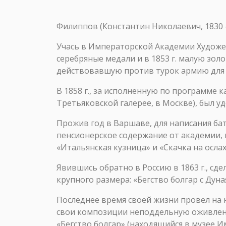
Филиппов (Константин Николаевич, 1830
Учась в Императорской Академии Художест
серебряные медали и в 1853 г. малую зол
действовавшую против турок армию для 
В 1858 г., за исполненную по программе 
Третьяковской галерее, в Москве), был у
Прожив год в Варшаве, для написания бат
пенсионерское содержание от академии, п
«Итальянская кузница» и «Скачка на ослах
Явившись обратно в Россию в 1863 г., сде
крупного размера: «Бегство болгар с Дуна
Последнее время своей жизни провел на 
свои композиции неподдельную оживленнос
«Бегство болгар» (находящийся в музее Им