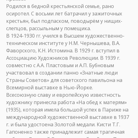
Родился в бедной крестьянской семье, рано
осиротел. С восьми лет батрачил у зажиточных
крестьян, был подпаском, поводырём у нищих-
слепцов, рассыльным у помещика.
В 1924-1930 гг. учился в Высшем художественно-
техническом институте у Н.М. Чернышева, В.А.
Фаворского, К.Н. Истомина. В 1929 г. вступил в
Ассоциацию Художников Революции. В 1939 г.
совместно с А.А. Пластовым и А.П. Бубновым
участвовал в создании панно «Знатные люди
Страны Советов» для советского павильона на
Всемирной выставке в Нью-Йорке.
Всесоюзную славу и европейскую известность
художнику принесла работа «На обед к матерям»
(1935), которая имела большой успех в Париже на
международной художественной выставке в 1937
г. и была удостоена Золотой медали. Кисти Т.Г.
Гапоненко также принадлежит самая трагичная