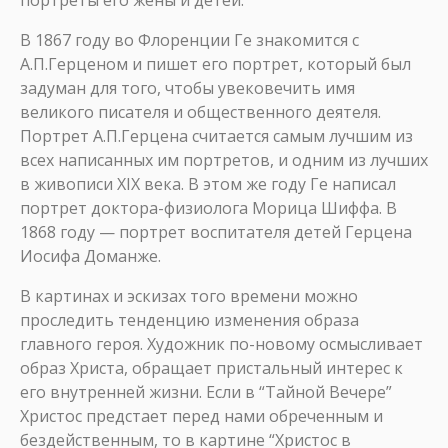
портреты его жены и детей.
В 1867 году во Флоренции Ге знакомится с
А.П.Герценом и пишет его портрет, который был
задуман для того, чтобы увековечить имя
великого писателя и общественного деятеля.
Портрет А.П.Герцена считается самым лучшим из
всех написанных им портретов, и одним из лучших
в живописи XIX века. В этом же году Ге написал
портрет доктора-физиолога Морица Шиффа. В
1868 году — портрет воспитателя детей Герцена
Иосифа Доманже.
В картинах и эскизах того времени можно
проследить тенденцию изменения образа
главного героя. Художник по-новому осмысливает
образ Христа, обращает пристальный интерес к
его внутренней жизни. Если в “Тайной Вечере”
Христос предстает перед нами обреченным и
бездейственным, то в картине “Христос в