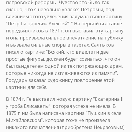
петровской реформы. Чувство это было так
сильно, что я невольно увлекся Петром и, под
влиянием этого увлечения задумал свою картину
“Петр I и царевич Алексей”. ” На первой выставке
передвижников в 1871 г. он выставил эту картину
и она произвела сильное впечатление на публику
и вызвала сильные споры в газетах. Салтыков
писал о картине: “Всякий, кто видел эти две
простые фигуры, должен будет сознаться, что он
был свидетелем одной из тех потрясающих драм,
которые никогда не изглаживаются из памяти”.
Государь заказал художнику повторение этой
картины для себя.
В 1874 г. Ге выставил новую картину “Екатерина II
у гроба Елисаветы”, которая успеха не имела. В
1875 г. им была написана картина “Пушкин в селе
Михайловском”, которая тоже не произвела
никакого впечатления (приобретена Некрасовым).