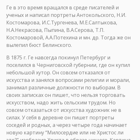
Ге в это время вращался в среде писателей и
ученых и написал портреты Антокольского, Н.И.
Костомарова, И.С.Тургенева, M.E.Салтыкова,
Н.А.Некрасова, Пыпина, В.А.Серова, Т.П.
Костомаровой, А.А.Потехина и мн. др. Тогда же он
вылепил бюст Белинского.
В 1875 г. Ге навсегда покинул Петербург и
поселился в Черниговской губернии, где он купил
небольшой хутор. Он совсем отказался от
искусства и занялся вопросами религии и морали,
занимал различные должности по выборам. В
своих записках он пишет, что нельзя торговать
искусством, надо жить сельским трудом. Но
совсем отказаться от искусства художник не в
силах. У себя в деревне он пишет портреты
соседей и родных, а через четыре года начинает
новую картину “Милосердие или не Христос ли