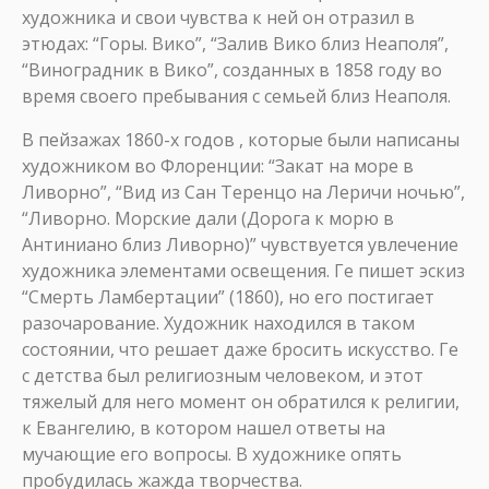
художника и свои чувства к ней он отразил в
этюдах: “Горы. Вико”, “Залив Вико близ Неаполя”,
“Виноградник в Вико”, созданных в 1858 году во
время своего пребывания с семьей близ Неаполя.
В пейзажах 1860-х годов , которые были написаны
художником во Флоренции: “Закат на море в
Ливорно”, “Вид из Сан Теренцо на Леричи ночью”,
“Ливорно. Морские дали (Дорога к морю в
Антиниано близ Ливорно)” чувствуется увлечение
художника элементами освещения. Ге пишет эскиз
“Смерть Ламбертации” (1860), но его постигает
разочарование. Художник находился в таком
состоянии, что решает даже бросить искусство. Ге
с детства был религиозным человеком, и этот
тяжелый для него момент он обратился к религии,
к Евангелию, в котором нашел ответы на
мучающие его вопросы. В художнике опять
пробудилась жажда творчества.