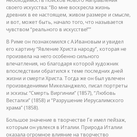
необходимость поисков нового направления
своего искусства: “Во мне воскресла жизнь
древних в ее настоящем, живом размере и смысле,
и вот, может быть, начало того, что называется
чувством “реального в искусстве!””
В Риме он познакомился с А.Ивановым и увидел
его картину “Явление Христа народу”, которая не
произвела на него особенно сильного
впечатления, но благодаря которой художник
впоследствии обратился к теме последних дней
жизни и смерти Христа. Тогда же он был увлечен
произведениями Микеланджело, писал портреты
и эскизы: “Смерть Виргинии” (1857), “Любовь
Весталки” (1858) и “Разрушение Иерусалимского
храма” (1858).
Большое значение в творчестве Ге имел пейзаж,
которым он увлекся в Италии. Природа Италии
оказала огромное влияние на творчество