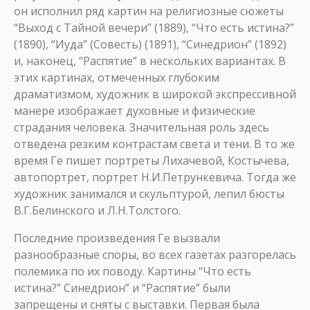
он исполнил ряд картин на религиозные сюжеты
“Выход с Тайной вечери” (1889), “Что есть истина?”
(1890), “Иуда” (Совесть) (1891), “Синедрион” (1892)
и, наконец, “Распятие” в нескольких вариантах. В
этих картинах, отмеченных глубоким
драматизмом, художник в широкой экспрессивной
манере изображает духовные и физические
страдания человека. Значительная роль здесь
отведена резким контрастам света и тени. В то же
время Ге пишет портреты Лихачевой, Костычева,
автопортрет, портрет Н.И.Петрункевича. Тогда же
художник занимался и скульптурой, лепил бюсты
В.Г.Белинского и Л.Н.Толстого.
Последние произведения Ге вызвали
разнообразные споры, во всех газетах разгорелась
полемика по их поводу. Картины “Что есть
истина?” Синедрион” и “Распятие” были
запрещены и сняты с выставки. Первая была