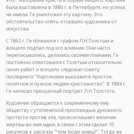
это?” изобразив Христа в образе нищего. Картина
была выставлена в 1880 г. в Петербурге, но успеха
не имела. Ге уничтожил эту картину. Это
обстоятельство опять оторвало художника от
искусства.
С 1862 г. Ге сблизился с графом Л.Н.Толстым и
всецело подпал под его влияние. Они часто
переписывались, делились своими планами, Ге
постоянно советовался с Толстым относительно
своих работ и всецело следовал совету
последнего: “Картинами выскажите простое,
понятное и нужное людям христианство”. В 1884 г.
Ге написал прекрасный портрет Л.Н.Толстого.
Художник обращается к современному ему
обществу с утопической проповедью духовного
протеста против зла, провозглашает величие
жертвы во имя идеи, в связи с этим сделал 10
рисунков к рассказу “Чем люди живы?”. Тогда же