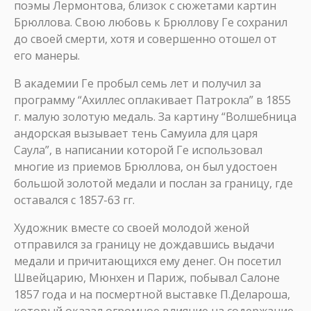
поэмы Лермонтова, близок с сюжетами картин
Брюллова. Свою любовь к Брюллову Ге сохранил
до своей смерти, хотя и совершенно отошел от
его манеры.
В академии Ге пробыл семь лет и получил за
программу “Ахиллес оплакивает Патрокла” в 1855
г. малую золотую медаль. За картину “Волшебница
андорская вызывает тень Самуила для царя
Саула”, в написании которой Ге использовал
многие из приемов Брюллова, он был удостоен
большой золотой медали и послан за границу, где
оставался с 1857-63 гг.
Художник вместе со своей молодой женой
отправился за границу не дождавшись выдачи
медали и причитающихся ему денег. Он посетил
Швейцарию, Мюнхен и Париж, побывал Салоне
1857 года и на посмертной выставке П.Делароша,