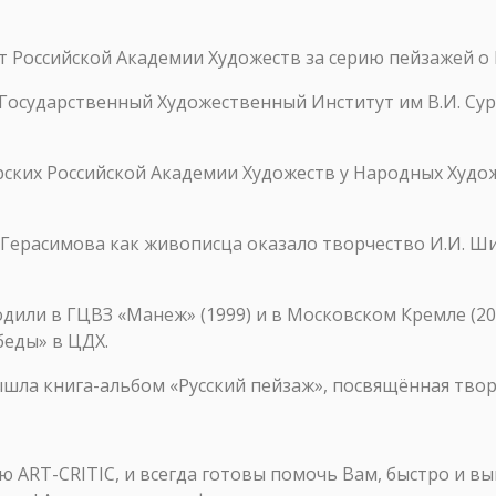
 Российской Академии Художеств за серию пейзажей о 
 Государственный Художественный Институт им В.И. Сури
ерских Российской Академии Художеств у Народных Худож
 Герасимова как живописца оказало творчество И.И. Ш
ли в ГЦВЗ «Манеж» (1999) и в Московском Кремле (2005
беды» в ЦДХ.
вышла книга-альбом «Русский пейзаж», посвящённая твор
ART-CRITIC, и всегда готовы помочь Вам, быстро и в