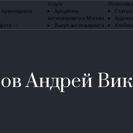
Услуги
Полезная
 прикладного
Аукционы
Статьи
антиквариата в Москве
Художн
 фото —
Выкуп антиквариата
Клейма
ка картин онлайн
в день обращения
Указате
Высокая цена выкупа
клейм 17-
изделий
антиквариата
Бижуте
Эксперты
Серебр
ых приборов
антиквариата
Литейн
о стекла
Антикварные книги
мастерски
ов Андрей Ви
 мебели
Скупка антиквариата
Фарфо
Скупка антикварной
Ювели
зделий
мебели
Скупка антикварных
часов
Продать старинные
часы в Москве
Скупка старинных
вещей