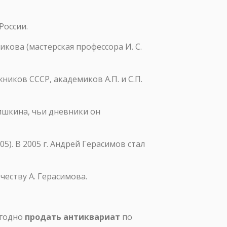
России.
кова (мастерская профессора И. С.
ников СССР, академиков А.П. и С.П.
ишкина, чьи дневники он
). В 2005 г. Андрей Герасимов стал
честву А. Герасимова.
ыгодно
продать антиквариат
по