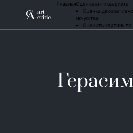
Главная
Оценка антиквариата
Оценка декоративно
искусства
Оценить картину по
профессиональная оцен
Оценка живописи
Оценка серебряных 
Оценка фарфора
Оценка осветительн
Оценка антикварног
Герасим
Оценка антикварной
Оценка книг
Оценка бронзовых и
Оценка икон