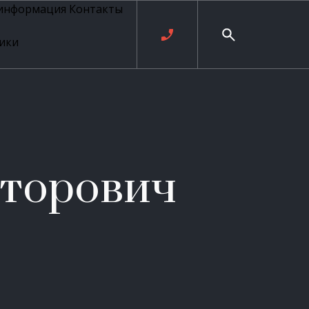
 информация
Контакты
ики
ль русских
20 века
рия
о
ые
е
кторович
ровые
рные