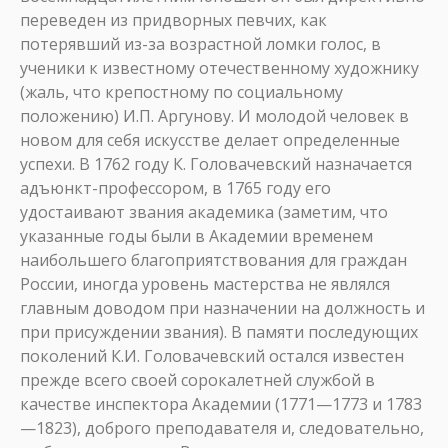
переведен из придворных певчих, как
потерявший из-за возрастной ломки голос, в
ученики к известному отечественному художнику
(жаль, что крепостному по социальному
положению) И.П. Аргунову. И молодой человек в
новом для себя искусстве делает определенные
успехи. В 1762 году К. Головачевский назначается
адъюнкт-профессором, в 1765 году его
удостаивают звания академика (заметим, что
указанные годы были в Академии временем
наибольшего благоприятствования для граждан
России, иногда уровень мастерства не являлся
главным доводом при назначении на должность и
при присуждении звания). В памяти последующих
поколений К.И. Головачевский остался известен
прежде всего своей сорокалетней службой в
качестве инспектора Академии (1771—1773 и 1783
—1823), доброго преподавателя и, следовательно,