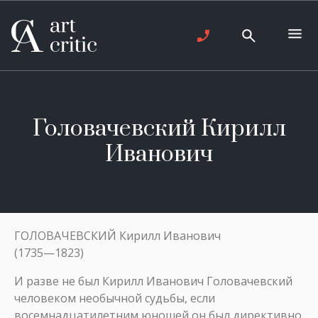
Головачевский Кирилл
Иванович
ГОЛОВАЧЕВСКИЙ Кирилл Иванович
(1735—1823)
И разве не был Кирилл Иванович Головачевский
человеком необычной судьбы, если
восемнадцатилетним юношей он был директивно