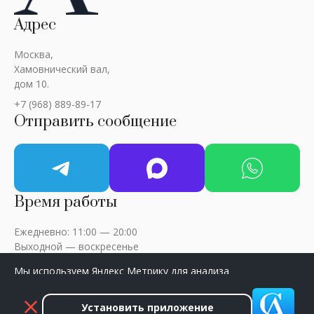
Адрес
Москва,
Хамовнический вал,
дом 10.
+7 (968) 889-89-17
Отправить сообщение
Время работы
Ежедневно: 11:00 — 20:00
Выходной — воскресенье
Мы используем Яндекс Метрику для анализа
посещаемости сайта. Нажмите «Принять», чтобы
разрешить сбор данных.
Установить приложение
ART-CRITIC © 2018 - 2026 / Все права защищены