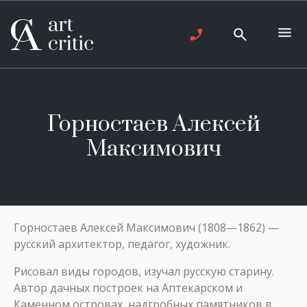
Горностаев Алексей
Максимович
Горностаев Алексей Максимович (1808—1862) —
русский архитектор, педагог, художник.
Рисовал виды городов, изучал русскую старину.
Автор дачных построек на Аптекарском и
Каменном островах, надгробных памятников в