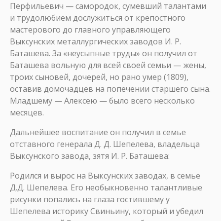
Перфильевич — самородок, сумевший талантами
и трудолюбием дослужиться от крепостного
мастерового до главного управляющего
Выксунских металлургических заводов И. Р.
Баташева. За «неусыпные труды» он получил от
Баташева вольную для всей своей семьи — жены,
троих сыновей, дочерей, но рано умер (1809),
оставив домочадцев на попечении старшего сына.
Младшему — Алексею — было всего несколько
месяцев.
Дальнейшее воспитание он получил в семье
отставного генерала Д. Д. Шепелева, владельца
Выксунского завода, зятя И. Р. Баташева:
Родился и вырос на Выксунских заводах, в семье
Д.Д. Шепелева. Его необыкновенно талантливые
рисунки попались на глаза гостившему у
Шепелева историку Свиньину, который и убедил