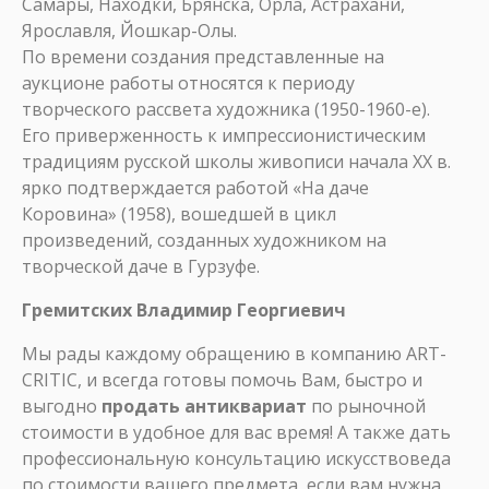
Самары, Находки, Брянска, Орла, Астрахани,
Ярославля, Йошкар-Олы.
По времени создания представленные на
аукционе работы относятся к периоду
творческого рассвета художника (1950-1960-е).
Его приверженность к импрессионистическим
традициям русской школы живописи начала ХХ в.
ярко подтверждается работой «На даче
Коровина» (1958), вошедшей в цикл
произведений, созданных художником на
творческой даче в Гурзуфе.
Гремитских Владимир Георгиевич
Мы рады каждому обращению в компанию ART-
CRITIC, и всегда готовы помочь Вам, быстро и
выгодно
продать антиквариат
по рыночной
стоимости в удобное для вас время! А также дать
профессиональную консультацию искусствоведа
по стоимости вашего предмета, если вам нужна