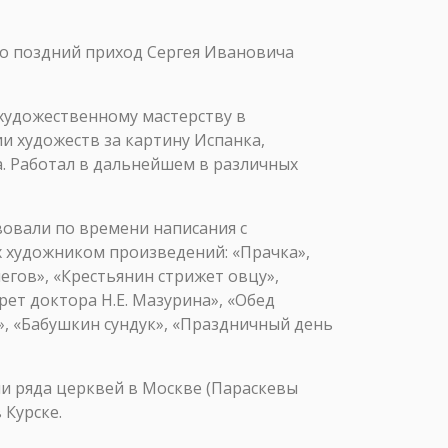
о поздний приход Сергея Ивановича
 художественному мастерству в
и художеств за картину Испанка,
а. Работал в дальнейшем в различных
вовали по времени написания с
 художником произведений: «Прачка»,
егов», «Крестьянин стрижет овцу»,
ет доктора Н.Е. Мазурина», «Обед
», «Бабушкин сундук», «Праздничный день
ми ряда церквей в Москве (Параскевы
 Курске.