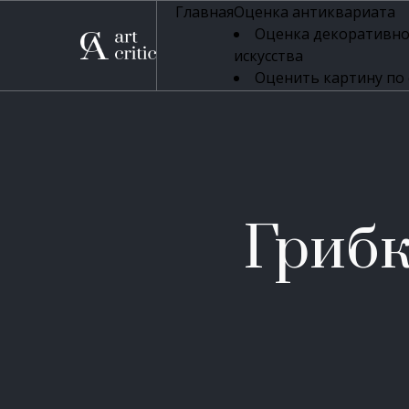
Главная
Оценка антиквариата
Оценка декоративно
искусства
Оценить картину по
профессиональная оцен
Оценка живописи
Оценка серебряных 
Оценка фарфора
Оценка осветительн
Оценка антикварног
Грибк
Оценка антикварной
Оценка книг
Оценка бронзовых и
Оценка икон