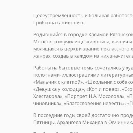
Целеустремленность и большая работосп
Грибкова в живопись.
Родившийся в городке Касимов Рязанской 
Московском училище живописи, ваяния и з
молящаяся в церкви звание неклассного х
жанрах, создав в каждом из них значител
Работы на бытовые темы сочетались у ху
полотнами-иллюстрациями литературных 
«Мальчик с клеткой», «Школьник с собак
«Девушка у колодца», «Кот и повар», «С
Хлестакова», «Портрет Н.А. Мосолова», «
чиновника», «Благословение невесты», «П
В последние годы своей достаточно прод
Пятницы, Архангела Михаила в Овчинниках