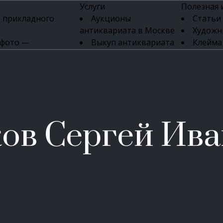
Услуги
Полезная
 прикладного
Аукционы
Статьи
антиквариата в Москве
Художн
 фото —
Выкуп антиквариата
Клейма
ка картин онлайн
в день обращения
Указате
Высокая цена выкупа
клейм 17-
изделий
антиквариата
Бижуте
Эксперты
Серебр
ых приборов
антиквариата
Литейн
о стекла
Антикварные книги
мастерски
ов Сергей Ив
 мебели
Скупка антиквариата
Фарфо
Скупка антикварной
Ювели
зделий
мебели
Скупка антикварных
часов
Продать старинные
часы в Москве
Скупка старинных
вещей