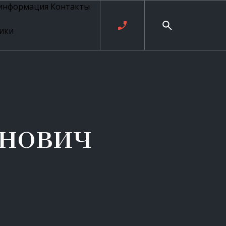
 информация
Контакты
ики
ль русских
20 века
рия
о
ые
е
анович
ровые
рные