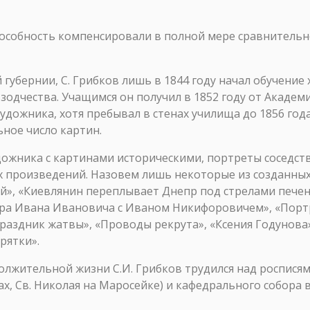
особность компенсировали в полной мере сравнительн
губернии, С. Грибков лишь в 1844 году начал обучение
одчества. Учащимся он получил в 1852 году от Академи
удожника, хотя пребывал в стенах училища до 1856 год
ьное число картин.
дожника с картинами историческими, портреты соседст
произведений. Назовем лишь некоторые из созданных
ой», «Киевлянин переплывает Днепр под стрелами печен
сора Ивана Ивановича с Иваном Никифоровичем», «Портр
Праздник жатвы», «Проводы рекрута», «Ксения Годунова
рятки».
олжительной жизни С.И. Грибков трудился над роспися
, Св. Николая на Маросейке) и кафедрального собора в