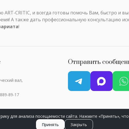
ART-CRITIC, и всегда готовы помочь Вам, быстро и в
ремя! А также дать профессиональную консультацию ис
вариата
!
с
Отправить сообщен
ческий вал,
 889-89-17
рику для анализа посещаемости сайта. Нажмите «Принять», что
ART-CRITIC © 2018 - 2026 / Все права защищены
Принять
Закрыть