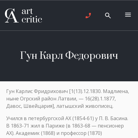
Гун Карл Федорович
Гун Карлис Фридрихович [1(13).12.1830. Мадлиена,
ныне Огрский район Латвии, — 16(28).1.1877,
Давос, Швейцария], латышский живописец.
Учился в петербургской АХ (1854-61) у П. В. Басина.
В 1863-71 жил в Париже (в 1863-68 — пенсионер
АХ). Академик (1868) и профессор (1870)