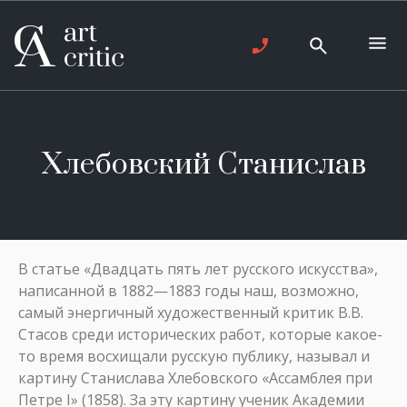
Хлебовский Станислав
В статье «Двадцать пять лет русского искусства»,
написанной в 1882—1883 годы наш, возможно,
самый энергичный художественный критик В.В.
Стасов среди исторических работ, которые какое-
то время восхищали русскую публику, называл и
картину Станислава Хлебовского «Ассамблея при
Петре I» (1858). За эту картину ученик Академии