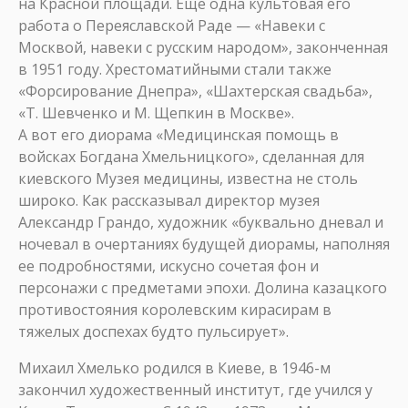
на Красной площади. Еще одна культовая его
работа о Переяславской Раде — «Навеки с
Москвой, навеки с русским народом», законченная
в 1951 году. Хрестоматийными стали также
«Форсирование Днепра», «Шахтерская свадьба»,
«Т. Шевченко и М. Щепкин в Москве».
А вот его диорама «Медицинская помощь в
войсках Богдана Хмельницкого», сделанная для
киевского Музея медицины, известна не столь
широко. Как рассказывал директор музея
Александр Грандо, художник «буквально дневал и
ночевал в очертаниях будущей диорамы, наполняя
ее подробностями, искусно сочетая фон и
персонажи с предметами эпохи. Долина казацкого
противостояния королевским кирасирам в
тяжелых доспехах будто пульсирует».
Михаил Хмелько родился в Киеве, в 1946-м
закончил художественный институт, где учился у