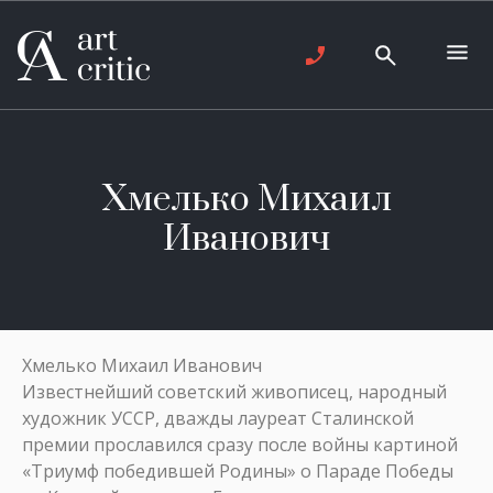
Хмелько Михаил
Иванович
Хмелько Михаил Иванович
Известнейший советский живописец, народный
художник УССР, дважды лауреат Сталинской
премии прославился сразу после войны картиной
«Триумф победившей Родины» о Параде Победы