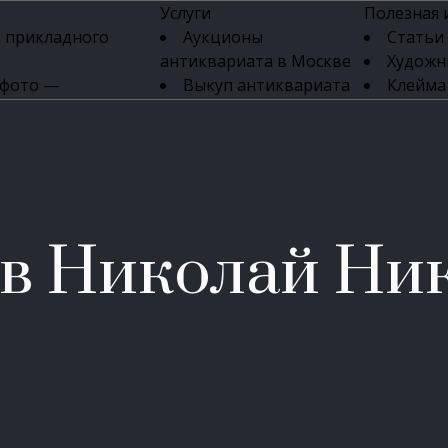
Услуги
Полезная
 прикладного
Аукционы
Статьи
антиквариата в Москве
Художн
 фото —
Выкуп антиквариата
Клейма
ка картин онлайн
в день обращения
Указате
Высокая цена выкупа
клейм 17-
изделий
антиквариата
Бижуте
Эксперты
Серебр
ых приборов
антиквариата
Литейн
о стекла
Антикварные книги
мастерски
в Николай Ни
 мебели
Скупка антиквариата
Фарфо
Скупка антикварной
Ювели
зделий
мебели
Скупка антикварных
часов
Продать старинные
часы в Москве
Скупка старинных
вещей