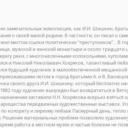
ких замечательных живописцев, как И.И. Шишкин, братья 
ия о своей малой родине. В частности, он писал о сам
жил местом ссылки политических “преступников”… В гор
лище, мужской и женский монастыри и около тридцати 
ерегу реки, с многочисленными колокольнями, куполами
лся и Николай Николаевич Хохряков, талантливый пейза
ился будущий художник в малообеспеченной мещанской 
 приезжавшими летом в город братьями А. и В. Васнецо
сунки своего друга И.И. Шишкину, который бесплатно на
 1882 году художник вынужден был возвратиться в Вятк
назначении заставили Н.Н. Хохрякова всерьез взяться з
оварищества передвижных художественных выставок. Усп
й по колориту и лиризму пейзаж Пасмурный день, тепло
. Решение материальных проблем позволило художнику
е время работа в местном музее и частые болезни не по