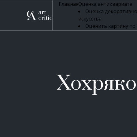
Главная
Оценка антиквариата
Оценка декоративно
искусства
Оценить картину по
профессиональная оцен
Оценка живописи
Оценка серебряных 
Оценка фарфора
Оценка осветительн
Оценка антикварног
Хохряко
Оценка антикварной
Оценка книг
Оценка бронзовых и
Оценка икон