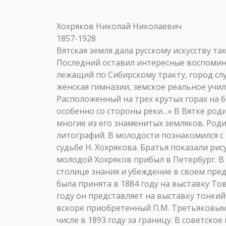
Хохряков Николай Николаевич
1857-1928
Вятская земля дала русскому искусству та
Последний оставил интересные воспоминан
лежащий по Сибирскому тракту, город слу
женская гимназии, земское реальное учи
Расположенный на трех крутых горах на б
особенно со стороны реки…» В Вятке роди
многие из его знаменитых земляков. Род
литографий. В молодости познакомился с
судьбе Н. Хохрякова. Братья показали ри
молодой Хохряков прибыл в Петербург. В
столице знания и убеждение в своем пред
была принята в 1884 году на выставку Т
году он представляет на выставку тонки
вскоре приобретенный П.М. Третьяковым
числе в 1893 году за границу. В советско