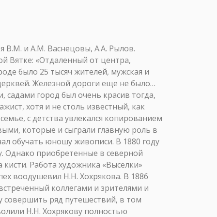
В.М. и А.М. Васнецовы, А.А. Рылов.
ой Вятке: «Отдаленный от центра,
оде было 25 тысяч жителей, мужская и
церквей. Железной дороги еще не было…
, садами город был очень красив тогда,
жист, хотя и не столь известный, как
семье, с детства увлекался копированием
выми, которые и сыграли главную роль в
чал обучать юношу живописи. В 1880 году
у. Однако приобретенные в северной
а кисти. Работа художника «Выселки»
ех воодушевил Н.Н. Хохрякова. В 1886
 встреченный коллегами и зрителями и
 совершить ряд путешествий, в том
зволили Н.Н. Хохрякову полностью