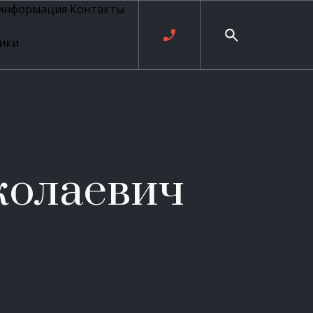
 информация
Контакты
ики
ль русских
20 века
рия
о
ые
е
колаевич
ровые
рные