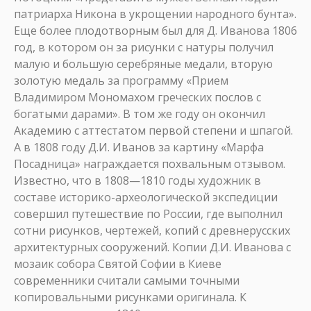
патриарха Никона в укрощении народного бунта».
Еще более плодотворным был для Д. Иванова 1806
год, в котором он за рисунки с натуры получил
малую и большую серебряные медали, вторую
золотую медаль за программу «Прием
Владимиром Мономахом греческих послов с
богатыми дарами». В том же году он окончил
Академию с аттестатом первой степени и шпагой.
А в 1808 году Д.И. Иванов за картину «Марфа
Посадница» награждается похвальным отзывом.
Известно, что в 1808—1810 годы художник в
составе историко-археологической экспедиции
совершил путешествие по России, где выполнил
сотни рисунков, чертежей, копий с древнерусских
архитектурных сооружений. Копии Д.И. Иванова с
мозаик собора Святой Софии в Киеве
современники считали самыми точными
копировальными рисунками оригинала. К