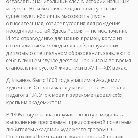
оставлять значительный след в истории изящных
искусств. Но и без них ни одно из искусств не
существует, ибо лишь массовость (пусть
относительная) создает условия для рождения
неординарностей. Здесь Россия — не исключение.
И это справедливо для наших времен, когда из
сотен или тысяч молодых людей, получивших
дипломы о специальном образовании, заявляют о
себе в лучшем случае десятки. Так было и во время
становления русской живописи в XVIII—XIX веках.
Д. Иванов был с 1803 года учащимся Академии
художеств. Он занимался у известного мастера и
педагога Г.И. Угрюмова и зарекомендовал себя
крепким академистом.
В 1805 году юноша получает золотую медаль за
выполнение программы, предложенной почетным
любителем Академии художеств графом С.О.
Потоцким «Представить мужественный подвиг