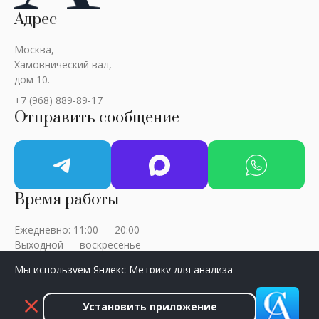
Адрес
Москва,
Хамовнический вал,
дом 10.
+7 (968) 889-89-17
Отправить сообщение
Время работы
Ежедневно: 11:00 — 20:00
Выходной — воскресенье
Мы используем Яндекс Метрику для анализа
посещаемости сайта. Нажмите «Принять», чтобы
разрешить сбор данных.
Установить приложение
ART-CRITIC © 2018 - 2026 / Все права защищены
Принять
Закрыть