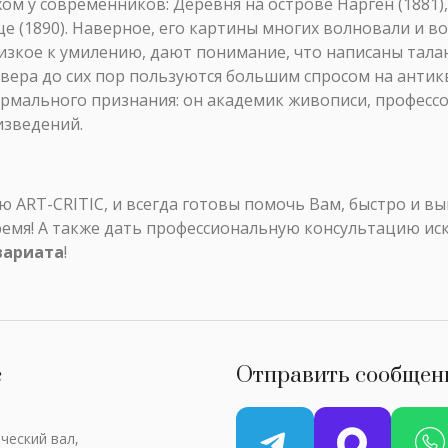
ом у современников: Деревня на острове Нарген (1881)
ще (1890). Наверное, его картины многих волновали и в
лизкое к умилению, дают понимание, что написаны тал
вера до сих пор пользуются большим спросом на антик
формального признания: он академик живописи, професс
изведений.
ART-CRITIC, и всегда готовы помочь Вам, быстро и в
ремя! А также дать профессиональную консультацию ис
вариата
!
с
Отправить сообщен
ческий вал,