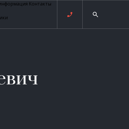
 информация
Контакты
ики
ль русских
20 века
рия
о
ые
е
евич
ровые
рные