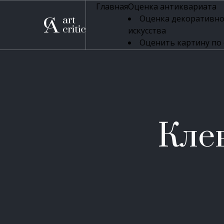
Главная
Оценка антиквариата
Оценка декоративно
искусства
Оценить картину по
профессиональная оцен
Оценка живописи
Оценка серебряных 
Оценка фарфора
Оценка осветительн
Оценка антикварног
Кле
Оценка антикварной
Оценка книг
Оценка бронзовых и
Оценка икон