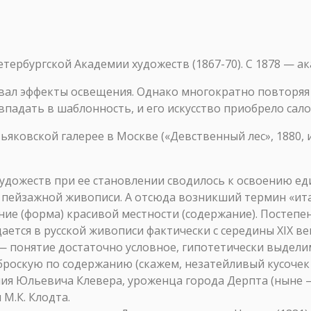
тербургской Академии художеств (1867-70). С 1878 — ак
авал эффекты освещения. Однако многократно повторяя
 впадать в шаблонность, и его искусство приобрело сал
яковской галерее в Москве («Девственный лес», 1880, и
художеств при ее становлении сводилось к освоению е
 пейзажной живописи. А отсюда возникший термин «ита
ение (форма) красивой местности (содержание). Постеп
ется в русской живописи фактически с середины XIX ве
и — понятие достаточно условное, гипотетически выде
еброскую по содержанию (скажем, незатейливый кусочек
я Юльевича Клевера, уроженца города Дерпта (ныне — 
 М.К. Клодта.