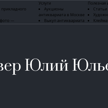
Услуги
Полезная
 прикладного
Аукционы
Статьи
антиквариата в Москве
Художн
 фото —
Выкуп антиквариата
Клейма
ка картин онлайн
в день обращения
Указате
Высокая цена выкупа
клейм 17-
изделий
антиквариата
Бижуте
Эксперты
Серебр
ых приборов
антиквариата
Литейн
о стекла
Антикварные книги
мастерски
вер Юлий Юль
 мебели
Скупка антиквариата
Фарфо
Скупка антикварной
Ювели
зделий
мебели
Скупка антикварных
часов
Продать старинные
часы в Москве
Скупка старинных
вещей