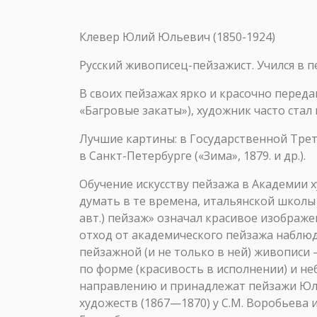
Клевер Юлий Юльевич (1850-1924)
Русский живописец-пейзажист. Учился в пе
В своих пейзажах ярко и красочно перед
«Багровые закаты»), художник часто стал
Лучшие картины: в Государственной Треть
в Санкт-Петербурге («Зима», 1879. и др.).
Обучение искусству пейзажа в Академии 
думать в те времена, итальянской школы
авт.) пейзаж» означал красивое изображ
отход от академического пейзажа наблюда
пейзажной (и не только в ней) живопис
по форме (красивость в исполнении) и н
направлению и принадлежат пейзажи Юли
художеств (1867—1870) у С.М. Воробьева и