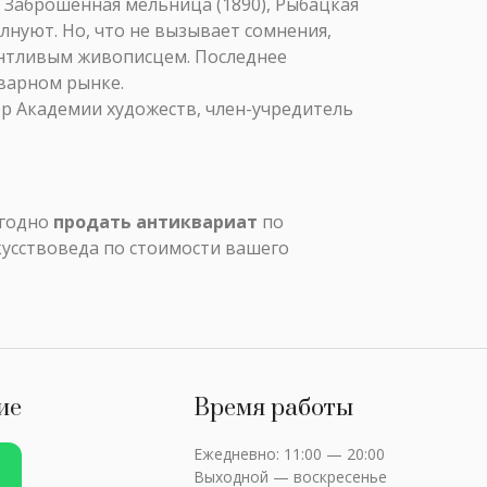
, Заброшенная мельница (1890), Рыбацкая
олнуют. Но, что не вызывает сомнения,
антливым живописцем. Последнее
варном рынке.
ор Академии художеств, член-учредитель
ыгодно
продать антиквариат
по
кусствоведа по стоимости вашего
ие
Время работы
Ежедневно: 11:00 — 20:00
Выходной — воскресенье