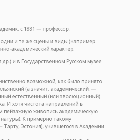
адемик, с 1881 — профессор.
 одни и те же сцены и виды (например
онно-академический характер.
 др.) и в Государственном Русском музее
динственно возможной, как было принято
льянский (а значит, академический. —
енный естественный (или эволюционный)
ка. И хотя чистота направлений в
лим пейзажную живопись академическую
 натуры). К примерно такому
Тарту, Эстония), учившегося в Академии