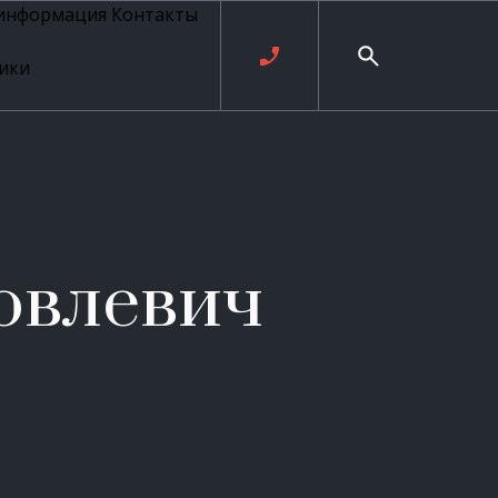
 информация
Контакты
ики
ль русских
20 века
рия
о
ые
е
овлевич
ровые
рные