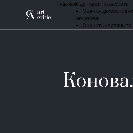
Главная
Оценка антиквариата
Оценка декоративно
искусства
Оценить картину по
профессиональная оцен
Оценка живописи
Оценка серебряных 
Оценка фарфора
Оценка осветительн
Оценка антикварног
Конова
Оценка антикварной
Оценка книг
Оценка бронзовых и
Оценка икон