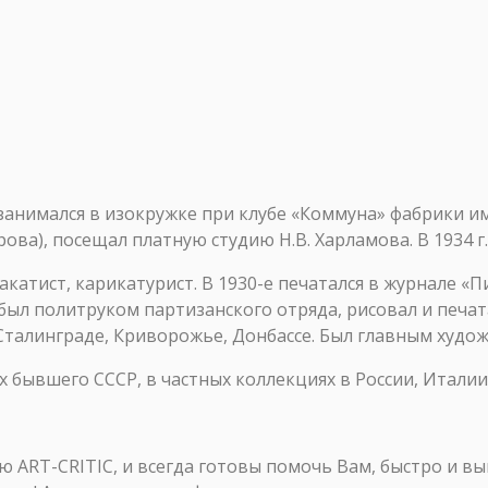
занимался в изокружке при клубе «Коммуна» фабрики и
рова), посещал платную студию Н.В. Харламова. В 1934 
акатист, карикатурист. В 1930-е печатался в журнале «П
ыл политруком партизанского отряда, рисовал и печата
Сталинграде, Криворожье, Донбассе. Был главным худо
х бывшего СССР, в частных коллекциях в России, Италии
ART-CRITIC, и всегда готовы помочь Вам, быстро и в