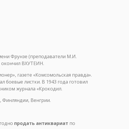
мени Фрунзе (преподаватели М.И.
г. окончил ВХУТЕИН.
ионер», газете «Комсомольская правда».
л боевые листки. В 1943 года готовил
жником журнала «Крокодил.
, Финляндии, Венгрии.
ыгодно
продать антиквариат
по