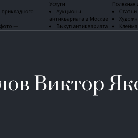
Услуги
Полезная
 прикладного
Аукционы
Статьи
антиквариата в Москве
Художн
 фото —
Выкуп антиквариата
Клейма
ка картин онлайн
в день обращения
Указате
Высокая цена выкупа
клейм 17-
изделий
антиквариата
Бижуте
Эксперты
Серебр
ых приборов
антиквариата
Литейн
о стекла
Антикварные книги
мастерски
лов Виктор Як
 мебели
Скупка антиквариата
Фарфо
Скупка антикварной
Ювели
зделий
мебели
Скупка антикварных
часов
Продать старинные
часы в Москве
Скупка старинных
вещей