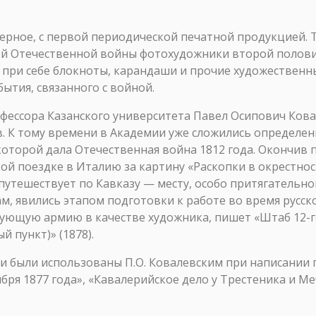
ерное, с первой периодической печатной продукцией. 
й Отечественной войны фотохудожники второй полови
при себе блокноты, карандаши и прочие художественн
бытия, связанного с войной.
ессора Казанского университета Павел Осипович Ковал
в. К тому времени в Академии уже сложились определе
оторой дала Отечественная война 1812 года. Окончив 
й поездке в Италию за картину «Раскопки в окрестност
путешествует по Кавказу — месту, особо притягательно
м, явились этапом подготовки к работе во время русск
ющую армию в качестве художника, пишет «Штаб 12-го
й пункт)» (1878).
ии были использованы П.О. Ковалевским при написании
бря 1877 года», «Кавалерийское дело у Трестеника и Ме