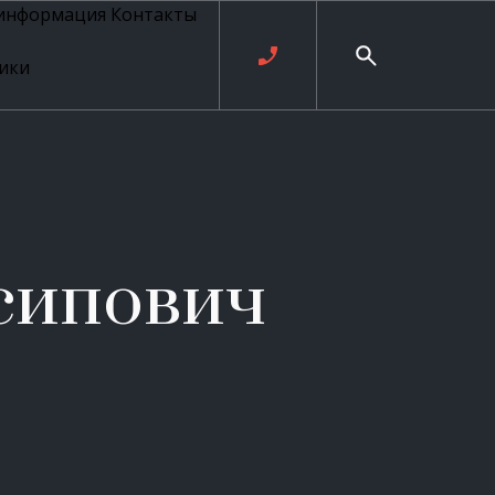
 информация
Контакты
ики
ль русских
20 века
рия
о
ые
е
сипович
ровые
рные