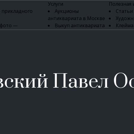
Услуги
Полезная
 прикладного
Аукционы
Статьи
антиквариата в Москве
Художн
 фото —
Выкуп антиквариата
Клейма
ка картин онлайн
в день обращения
Указате
Высокая цена выкупа
клейм 17-
изделий
антиквариата
Бижуте
Эксперты
Серебр
ых приборов
антиквариата
Литейн
о стекла
Антикварные книги
мастерски
вский Павел О
 мебели
Скупка антиквариата
Фарфо
Скупка антикварной
Ювели
зделий
мебели
Скупка антикварных
часов
Продать старинные
часы в Москве
Скупка старинных
вещей