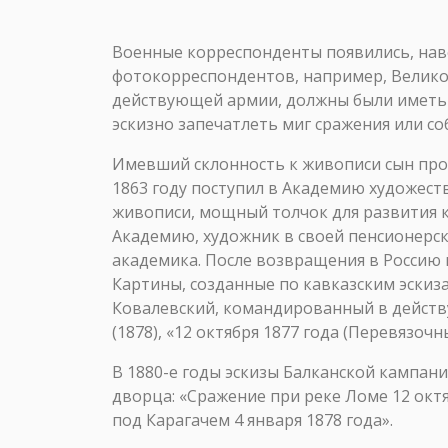
Военные корреспонденты появились, нав
фотокорреспондентов, например, Велико
действующей армии, должны были иметь 
эскизно запечатлеть миг сражения или со
Имевший склонность к живописи сын проф
1863 году поступил в Академию художест
живописи, мощный толчок для развития к
Академию, художник в своей пенсионерско
академика. После возвращения в Россию 
Картины, созданные по кавказским эскиза
Ковалевский, командированный в действу
(1878), «12 октября 1877 года (Перевязочны
В 1880-е годы эскизы Балканской кампан
дворца: «Сражение при реке Ломе 12 октя
под Карагачем 4 января 1878 года».