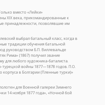
Только вместо «Лейки»
ны XIX века, прикомандированные к
ые принадлежности, позволявшие им
евский выбрал батальный класс, когда в
нные традиции обучения батальной
под руководством Б.П. Виллевальде
ях Рима» (1867) получил звание
му для любого художника-баталиста.
о-турецкой войны 1877—1878 годов. П.О.
 корпуса в Болгарии (Пленные турки)»
 полотен для Военной галереи Зимнего
чки 14 ноября 1877 года», «Ночной бой