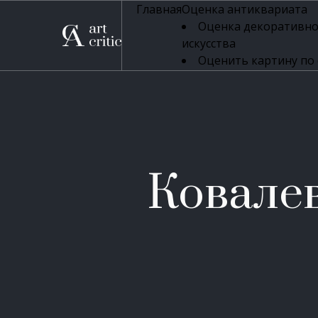
Главная
Оценка антиквариата
Оценка декоративно
искусства
Оценить картину по
профессиональная оцен
Оценка живописи
Оценка серебряных 
Оценка фарфора
Оценка осветительн
Оценка антикварног
Ковале
Оценка антикварной
Оценка книг
Оценка бронзовых и
Оценка икон