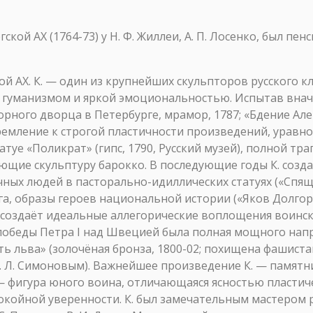
ской АХ (1764-73) у Н. Ф. Жиллеи, А. П. Лосенко, был пен
ой АХ. К. — один из крупнейших скульпторов русского к
гуманизмом и яркой эмоциональностью. Испытав внача
орного дворца в Петербурге, мрамор, 1787; «Бдение Ал
стремление к строгой пластичности произведений, урав
атуе «Поликрат» (гипс, 1790, Русский музей), полной т
ющие скульптуру барокко. В последующие годы К. созда
ых людей в пасторально-идиллических статуях («Спящий
а, образы героев национальной истории («Яков Долгор
н создаёт идеальные аллегорические воплощения воинско
й победы Петра I над Швецией была полная мощного нап
ь льва» (золочёная бронза, 1800-02; похищена фашист
. Л. Симоновым). Важнейшее произведение К. — памятник
— фигура юного воина, отличающаяся ясностью пласти
окойной уверенности. К. был замечательным мастером 