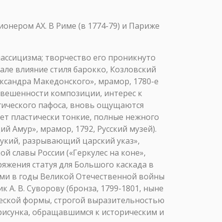
сионером АХ. В Риме (в 1774-79) и Париже
лассицизма; творчество его проникнуто
ле влияние стиля барокко, Козловский
ександра Македонского», мрамор, 1780-е
новешенности композиции, интерес к
рагического пафоса, вновь ощущаются
ет пластически тонкие, полные нежного
 Амур», мрамор, 1792, Русский музей).
укий, разрывающий царский указ»,
й славы России («Геркулес на коне»,
ряжения статуя для Большого каскада в
ами в годы Великой Отечественной войны
 А. В. Суворову (бронза, 1799-1801, ныне
ческой формы, строгой выразительностью
рисунка, обращавшимся к историческим и