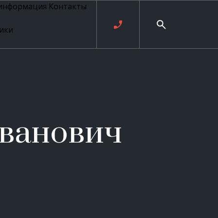
 информация
Контакты
ики
ль русских
20 века
рия
о
ые
е
ванович
ровые
рные