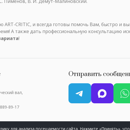
С. Пименов, В. И. Демут-Малиновский.
ART-CRITIC, и всегда готовы помочь Вам, быстро и в
ремя! А также дать профессиональную консультацию ис
вариата
!
с
Отправить сообщен
ческий вал,
 889-89-17
рику для анализа посещаемости сайта. Нажмите «Принять», что