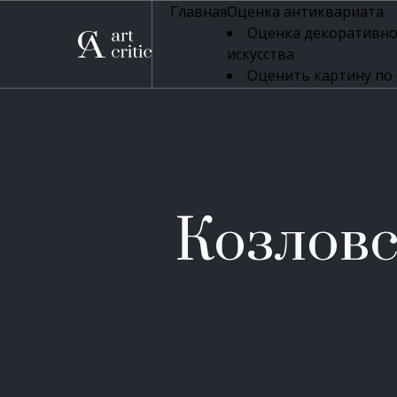
Главная
Оценка антиквариата
Оценка декоративно
искусства
Оценить картину по
профессиональная оцен
Оценка живописи
Оценка серебряных 
Оценка фарфора
Оценка осветительн
Оценка антикварног
Козлов
Оценка антикварной
Оценка книг
Оценка бронзовых и
Оценка икон