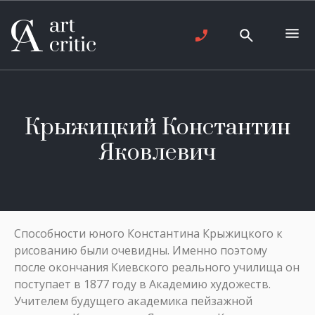
Крыжицкий Константин
Яковлевич
Способности юного Константина Крыжицкого к
рисованию были очевидны. Именно поэтому
после окончания Киевского реального училища он
поступает в 1877 году в Академию художеств.
Учителем будущего академика пейзажной