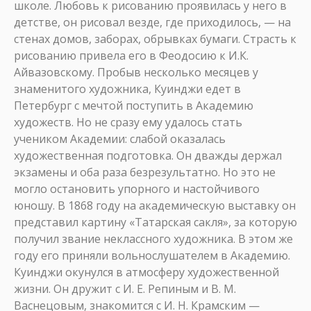
школе. Любовь к рисованию проявилась у него в
детстве, он рисовал везде, где приходилось, — на
стенах домов, заборах, обрывках бумаги. Страсть к
рисованию привела его в Феодосию к И.К.
Айвазовскому. Пробыв несколько месяцев у
знаменитого художника, Куинджи едет в
Петербург с мечтой поступить в Академию
художеств. Но не сразу ему удалось стать
учеником Академии: слабой оказалась
художественная подготовка. Он дважды держал
экзамены и оба раза безрезультатно. Но это не
могло остановить упорного и настойчивого
юношу. В 1868 году на академическую выставку он
представил картину «Татарская сакля», за которую
получил звание неклассного художника. В этом же
году его приняли вольнослушателем в Академию.
Куинджи окунулся в атмосферу художественной
жизни. Он дружит с И. Е. Репиным и В. М.
Васнецовым, знакомится с И. Н. Крамским —