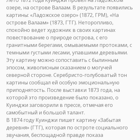
Лето 1872 года Куинджи провел на Ладожском
озере, на острове Валаам. В результате появились
картины: «Ладожское озеро» (1872, ГРМ), «На
острове Валаам» (1873, ГТГ). Неторопливо,
спокойно ведет художник в своих картинах
повествование о природе острова, с его
гранитными берегами, омываемыми протоками, с
темными густыми лесами, упавшими деревьями.
Эту картину можно сопоставить с былинным
эпосом, живописным сказанием о могучей
северной стороне. Серебристо-голубоватый тон
картины сообщал ей особую эмоциональную
приподнятость. После выставки 1873 года, на
которой это произведение было показано, о
Куинджи заговорили в прессе, отмечая его
самобытный и большой талант.
В 1874 году Куинджи пишет картину «Забытая
деревня» (ГТГ), которая по остроте социального
звучания, беспощадной правде показа