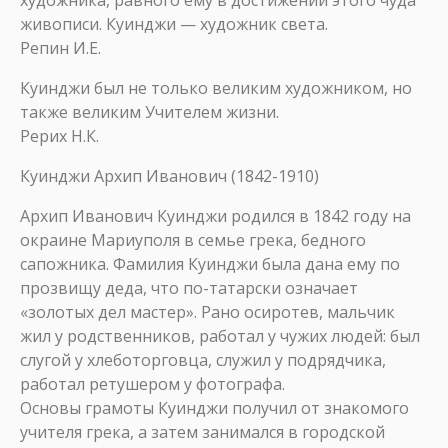
художника, равного ему в достижении этого чуда
живописи. Куинджи — художник света.
Репин И.Е.
Куинджи был не только великим художником, но
также великим Учителем жизни.
Рерих Н.К.
Куинджи Архип Иванович (1842-1910)
Архип Иванович Куинджи родился в 1842 году на
окраине Мариуполя в семье грека, бедного
сапожника. Фамилия Куинджи была дана ему по
прозвищу деда, что по-татарски означает
«золотых дел мастер». Рано осиротев, мальчик
жил у родственников, работал у чужих людей: был
слугой у хлеботорговца, служил у подрядчика,
работал ретушером у фотографа.
Основы грамоты Куинджи получил от знакомого
учителя грека, а затем занимался в городской