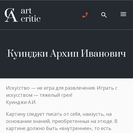
Куинджи Архип Иванович
Искусство — не игра для развлечения. Играть с
искусством — тяжелый грех!
Куинджи А.И.
Картину следует писать от себя, наизусть, на
основании знаний, приобретенных на этюде. В
картине должно быть «внутреннее», то есть