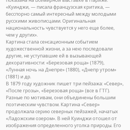
показана на Всемирной выставке в Париже.
«Куинджи, — писала французская критика, —
бесспорно самый интересный между молодыми
русскими живописцами. Оригинальная
национальность чувствуется у него еще более,
чем у других».
Картина стала сенсационным событием
художественной жизни, а за нею последовали
другие, не уступавшие ей в вызывающей
декоративности: «Березовая роща» (1879),
«Лунная ночь на Днепре» (1880), «Днепр утром»
(1881) и др.
В 1879 году художник пишет три пейзажа: «Север»,
«После грозы», «Березовая роща» (все в ГТГ).
Разные по мотивам, они объединены большим
поэтическим чувством. Картина «Север»
продолжала серию северных пейзажей, начатых
«Ладожским озером». В ней Куинджи отошел от
изображения определенного уголка природы. Его