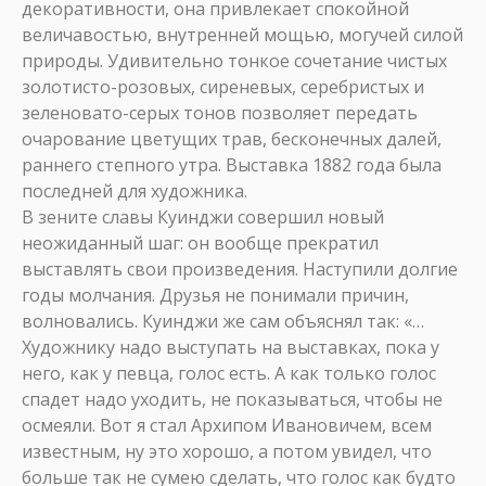
декоративности, она привлекает спокойной
величавостью, внутренней мощью, могучей силой
природы. Удивительно тонкое сочетание чистых
золотисто-розовых, сиреневых, серебристых и
зеленовато-серых тонов позволяет передать
очарование цветущих трав, бесконечных далей,
раннего степного утра. Выставка 1882 года была
последней для художника.
В зените славы Куинджи совершил новый
неожиданный шаг: он вообще прекратил
выставлять свои произведения. Наступили долгие
годы молчания. Друзья не понимали причин,
волновались. Куинджи же сам объяснял так: «…
Художнику надо выступать на выставках, пока у
него, как у певца, голос есть. А как только голос
спадет надо уходить, не показываться, чтобы не
осмеяли. Вот я стал Архипом Ивановичем, всем
известным, ну это хорошо, а потом увидел, что
больше так не сумею сделать, что голос как будто