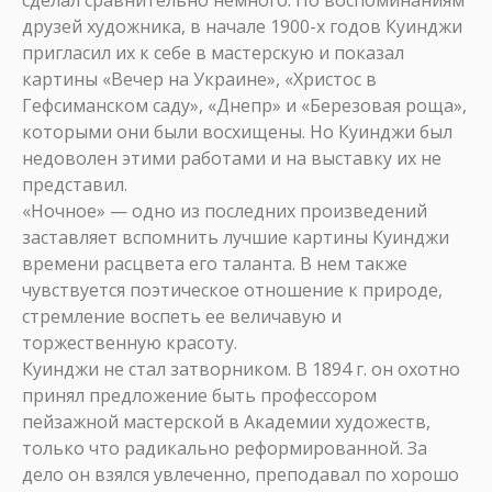
сделал сравнительно немного. По воспоминаниям
друзей художника, в начале 1900-х годов Куинджи
пригласил их к себе в мастерскую и показал
картины «Вечер на Украине», «Христос в
Гефсиманском саду», «Днепр» и «Березовая роща»,
которыми они были восхищены. Но Куинджи был
недоволен этими работами и на выставку их не
представил.
«Ночное» — одно из последних произведений
заставляет вспомнить лучшие картины Куинджи
времени расцвета его таланта. В нем также
чувствуется поэтическое отношение к природе,
стремление воспеть ее величавую и
торжественную красоту.
Куинджи не стал затворником. В 1894 г. он охотно
принял предложение быть профессором
пейзажной мастерской в Академии художеств,
только что радикально реформированной. За
дело он взялся увлеченно, преподавал по хорошо