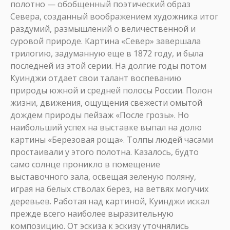
полотно — обобщенный поэтический образ
Севера, созданный воображением художника итог
раздумий, размышлений о величественной и
суровой природе. Картина «Север» завершала
трилогию, задуманную еще в 1872 году, и была
последней из этой серии. На долгие годы потом
Куинджи отдает свои талант воспеванию
природы южной и средней полосы России. Полон
жизни, движения, ощущения свежести омытой
дождем природы пейзаж «После грозы». Но
наибольший успех на выставке выпал на долю
картины «Березовая роща». Толпы людей часами
простаивали у этого полотна. Казалось, будто
само солнце проникло в помещение
выставочного зала, освещая зеленую поляну,
играя на белых стволах берез, на ветвях могучих
деревьев. Работая над картиной, Куинджи искал
прежде всего наиболее выразительную
композицию. От эскиза к эскизу уточнялись