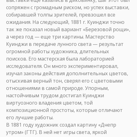
выставки еще казались в диковинку, шаг этот был
сопряжен с громадным риском, но успех выставки,
собиравшей толпы зрителей, превзошел все
ожидания. На следующий, 1881 г. Куинджи точно
так же показал новый вариант «Березовой рощи»,
а через год — еще три картины. Мастерство
Куинджи в передаче лунного света — результат
огромной работы художника, длительных
поисков. Его мастерская была лабораторией
исследователя. Он много экспериментировал,
изучал законы действия дополнительных цветов,
отыскивая верный тон, сверял его с цветовыми
отношениями в самой природе. Упорным,
настойчивым трудом достигал Куинджи
виртуозного владения цветом, той
композиционной простоты, которые отличают
его лучшие работы.
В 1881 году художник создал картину «Днепр
утром» (ГТГ). В ней нет игры света, яркой