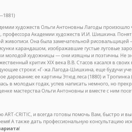
—1881)
демии художеств Ольги Антоновны Лагоды произошло 
, профессора Академии художеств И.И. Шишкина. Понятно
 живописи. Она была замечательной рисовальщицей —
исунки карандашом, изображавшие густые луговые заро
жи молодой художницы — они изящны и поэтичны. Не з
ственный критик XIX века В.В. Стасов касался в своих 
дующие строки: «Г-жа Лагода-Шишкина, еще будучи уч
е дарование; ее картины Этюд леса (1880) и Тропинка 
алась в молодых годах, успев написать немного, но пре
 оценке мастерства Ольги Антоновны и вместе с ним по
ART-CRITIC, и всегда готовы помочь Вам, быстро и в
ремя! А также дать профессиональную консультацию ис
вариата
!