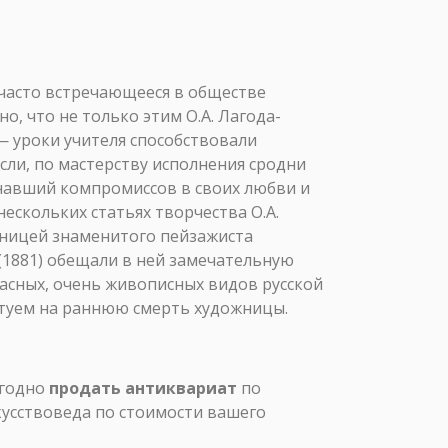
часто встречающееся в обществе
, что не только этим О.А. Лагода-
 уроки учителя способствовали
сли, по мастерству исполнения сродни
навший компромиссов в своих любви и
нескольких статьях творчества О.А.
еницей знаменитого пейзажиста
(1881) обещали в ней замечательную
красных, очень живописных видов русской
сетуем на раннюю смерть художницы.
ыгодно
продать антиквариат
по
кусствоведа по стоимости вашего