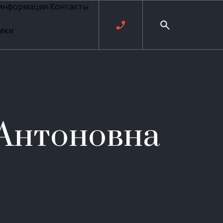
 информация
Контакты
ики
ль русских
20 века
рия
о
ые
е
Антоновна
ровые
рные