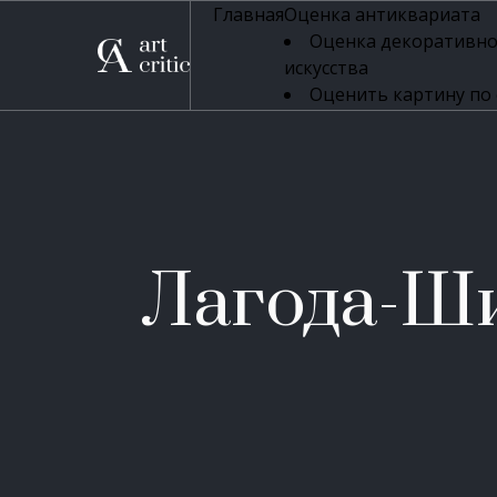
Главная
Оценка антиквариата
Оценка декоративно
искусства
Оценить картину по
профессиональная оцен
Оценка живописи
Оценка серебряных 
Оценка фарфора
Оценка осветительн
Оценка антикварног
Лагода-Ш
Оценка антикварной
Оценка книг
Оценка бронзовых и
Оценка икон