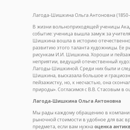
Лагода-Шишкина Ольга Антоновна (1850
В жизни вольноприходящей ученицы Ака
событие: ученица вышла замуж за учителя
Шишкина вошла в историю отечественной
развитию этого таланта художницы. Ее р
рисункам И.И. Шишкина. Хороши и пейза
неприятии, ведущий отечественный художе
Лагоды-Шишкиной. Среди них были и сле
Шишкина, высказала большое и грациозно
пейзажистку, но, к несчастью, она сконч
природы». Согласимся с В.В. Стасовым в
Лагода-Шишкина Ольга Антоновна
Мы рады каждому обращению в компанию 
рыночной стоимости в удобное для вас в
предмета, если вам нужна
оценка антик