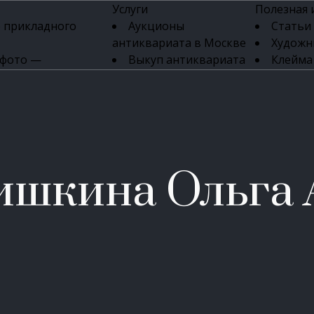
Услуги
Полезная
 прикладного
Аукционы
Статьи
антиквариата в Москве
Художн
 фото —
Выкуп антиквариата
Клейма
ка картин онлайн
в день обращения
Указате
Высокая цена выкупа
клейм 17-
изделий
антиквариата
Бижуте
Эксперты
Серебр
ых приборов
антиквариата
Литейн
о стекла
Антикварные книги
мастерски
ишкина Ольга 
 мебели
Скупка антиквариата
Фарфо
Скупка антикварной
Ювели
зделий
мебели
Скупка антикварных
часов
Продать старинные
часы в Москве
Скупка старинных
вещей