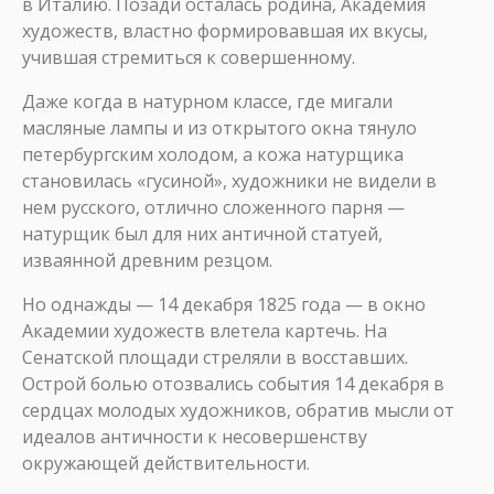
в Италию. Позади осталась родина, Академия
художеств, властно формировавшая их вкусы,
учившая стремиться к совершенному.
Даже когда в натурном классе, где мигали
масляные лампы и из открытого окна тянуло
петербургским холодом, а кожа натурщика
становилась «гусиной», художники не видели в
нем русскоro, отлично сложенного парня —
натурщик был для них античной статуей,
изваянной древним резцом.
Но однажды — 14 декабря 1825 года — в окно
Академии художеств влетела картечь. На
Сенатской площади стреляли в восставших.
Острой болью отозвались события 14 декабря в
сердцах молодых художников, обратив мысли от
идеалов античности к несовершенству
окружающей действительности.