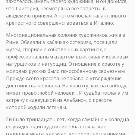
захотелось иметь своего художника, и он добился,
что Григория, несмотря на все запреты, в
академию приняли. А потом послал талантливого
крепостного совершенствоваться в Италию.
Многонациональная колония художников жила в
Риме. Обедали в кабачках-остериях, посещали
музеи, спорили о собственных картинах, с
профессиональным азартом выискивали красивых
натурщиков и натурщиц. Отношение к красоте у
молодых русских было по-особенному серьезным.
Прежде всего красота не забава, а утверждение
достоинства человека. На красоту, как на свободу,
имеет право любой человек… И судьба послала им
встречу с «девушкой из Альбано», о красоте
которой ходили легенды.
Ей было тринадцать лет, когда случайно у колодца
ее увидел один художник. Она стояла, как
ожившая мечта, как чудо, которое снится ночами.