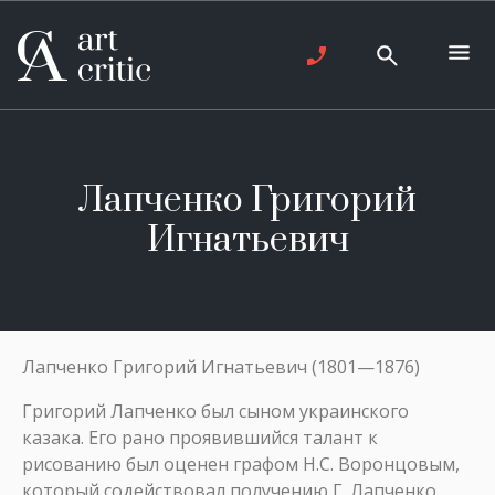
Лапченко Григорий
Игнатьевич
Лапченко Григорий Игнатьевич (1801—1876)
Григорий Лапченко был сыном украинского
казака. Его рано проявившийся талант к
рисованию был оценен графом Н.С. Воронцовым,
который содействовал получению Г. Лапченко