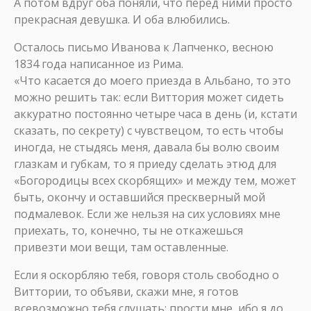
А потом вдруг оба поняли, что перед ними просто
прекрасная девушка. И оба влюбились.
Осталось письмо Иванова к Лапченко, весною
1834 года написанное из Рима.
«Что касается до моего приезда в Альбано, то это
можно решить так: если Виттория может сидеть
аккуратно постоянно четыре часа в день (и, кстати
сказать, по секрету) с чувствецом, то есть чтобы
иногда, не стыдясь меня, давала бы волю своим
глазкам и губкам, то я приеду сделать этюд для
«Богородицы всех скорбящих» и между тем, может
быть, окончу и оставшийся прескверный мой
подмалевок. Если же нельзя на сих условиях мне
приехать, то, конечно, ты не откажешься
привезти мои вещи, там оставленные.
Если я оскорбляю тебя, говоря столь свободно о
Виттории, то объяви, скажи мне, я готов
всевозможно тебя слушать; прости мне, ибо я до