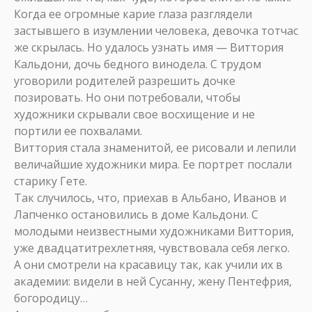
Когда ее огромные карие глаза разглядели
застывшего в изумлении человека, девочка тотчас
же скрылась. Но удалось узнать имя — Виттория
Кальдони, дочь бедного винодела. С трудом
уговорили родителей разрешить дочке
позировать. Но они потребовали, чтобы
художники скрывали свое восхищение и не
портили ее похвалами.
Виттория стала знаменитой, ее рисовали и лепили
величайшие художники мира. Ее портрет послали
старику Гете.
Так случилось, что, приехав в Альбано, Иванов и
Лапченко остановились в доме Кальдони. С
молодыми неизвестными художниками Виттория,
уже двадцатитрехлетняя, чувствовала себя легко.
А они смотрели на красавицу так, как учили их в
академии: видели в ней Сусанну, жену Пентефрия,
богородицу…