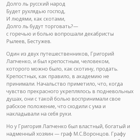
Долго ль русский народ
Будет рухлядью господ,
И людями, как скотами,
Долго ль будут торговать?—
с горечью и болью вопрошали декабристы
Рылеев, Бестужев.
Один из двух путешественников, Григорий
Лапченко, и был крепостным, человеком,
которого можно было, как скотину, продать.
Крепостных, как правило, в академию не
принимали. Начальство приметило, что, когда
чувство прекрасного укреплялось в подневольных
душах, они с такой болью воспринимали свое
рабское положение, что сходили с ума и
накладывали на себя руки.
Но у Григория Лапченко был властный, богатый и
надменный хозяин — граф М.С.Воронцов. Графу